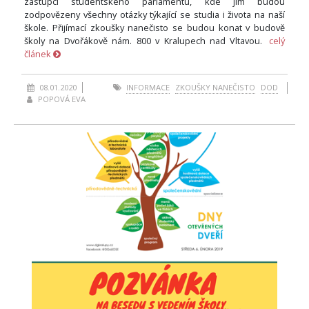
zástupci studentského parlamentu, kde jim budou
zodpovězeny všechny otázky týkající se studia i života na naší
škole. Přijímací zkoušky nanečisto se budou konat v budově
školy na Dvořákově nám. 800 v Kralupech nad Vltavou.
celý
článek
08.01.2020
INFORMACE
ZKOUŠKY NANEČISTO
DOD
POPOVÁ EVA