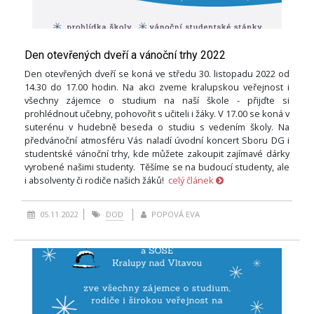
Den otevřených dveří a vánoční trhy 2022
Den otevřených dveří se koná ve středu 30. listopadu 2022 od
14.30 do 17.00 hodin. Na akci zveme kralupskou veřejnost i
všechny zájemce o studium na naší škole - přijďte si
prohlédnout učebny, pohovořit s učiteli i žáky. V 17.00 se koná v
suterénu v hudebně beseda o studiu s vedením školy. Na
předvánoční atmosféru Vás naladí úvodní koncert Sboru DG i
studentské vánoční trhy, kde můžete zakoupit zajímavé dárky
vyrobené našimi studenty. Těšíme se na budoucí studenty, ale
i absolventy či rodiče našich žáků!
celý článek
05.11.2022
DOD
POPOVÁ EVA