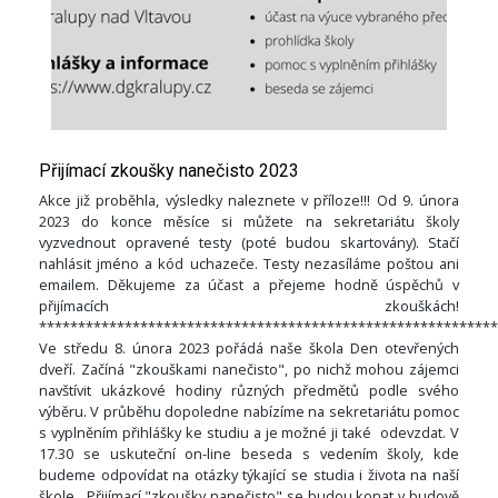
Přijímací zkoušky nanečisto 2023
Akce již proběhla, výsledky naleznete v příloze!!! Od 9. února
2023 do konce měsíce si můžete na sekretariátu školy
vyzvednout opravené testy (poté budou skartovány). Stačí
nahlásit jméno a kód uchazeče. Testy nezasíláme poštou ani
emailem. Děkujeme za účast a přejeme hodně úspěchů v
přijímacích zkouškách!
***********************************************************
Ve středu 8. února 2023 pořádá naše škola Den otevřených
dveří. Začíná "zkouškami nanečisto", po nichž mohou zájemci
navštívit ukázkové hodiny různých předmětů podle svého
výběru. V průběhu dopoledne nabízíme na sekretariátu pomoc
s vyplněním přihlášky ke studiu a je možné ji také odevzdat. V
17.30 se uskuteční on-line beseda s vedením školy, kde
budeme odpovídat na otázky týkající se studia i života na naší
škole. Přijímací "zkoušky nanečisto" se budou konat v budově