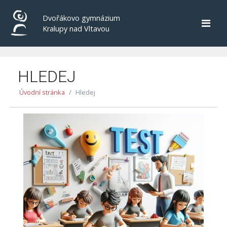
Dvořákovo gymnázium
Kralupy nad Vltavou
HLEDEJ
Úvodní stránka
Hledej