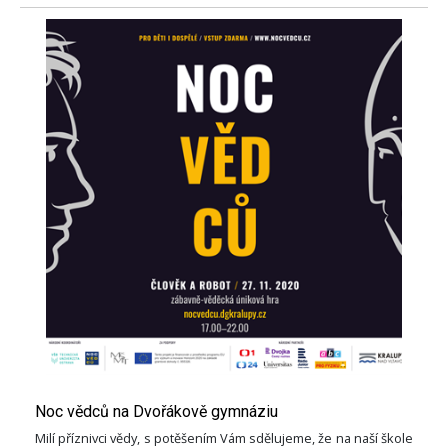
Noc vědců na Dvořákově gymnáziu
Milí příznivci vědy, s potěšením Vám sdělujeme, že na naší škole