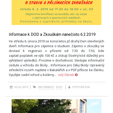
Informace k DOD a Zkouškám nanečisto 6.2.2019
Ve středu 6. února 2019 se koná letos již druhý Den otevřených
dveří. Informace pro zájemce o studium: Zájemci o zkoušky se
dostaví k registraci v přízemí od 7.30 do 7.50, kde
zaplatí poplatek ve výši 100 Kč a získají číselný kód důležitý pro
vyhlášení výsledků. Prosíme o dochvilnost. Sledujte informační
cedule u vchodu do školy... Informace pro žáky školy: Upravený
středeční rozvrh najdete v Bakalářích a v PDF příloze ke článku.
Využijte zadní vchod u kolárny...
celý článek
02.02.2019
INFORMACE
DOD
POPOVÁ EVA