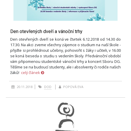
Den otevřených dveří a vánoční trhy
Den otevřených dveří se koná ve čtvrtek 6.12.2018 od 14.30 do
17.30. Na akci zveme všechny zájemce o studium na naší škole -
přijďte si prohlédnout učebny, pohovořit s žáky i učiteli, v 16.00
se koná beseda o studiu s vedením školy. Předvánoční období
vám připomenou studentské vánoční trhy a koncert Sboru DG.
Těšíme se na budoucí studenty, ale i absolventy či rodiče našich
žáků!
celý článek
20.11.2018
DOD
POPOVÁ EVA