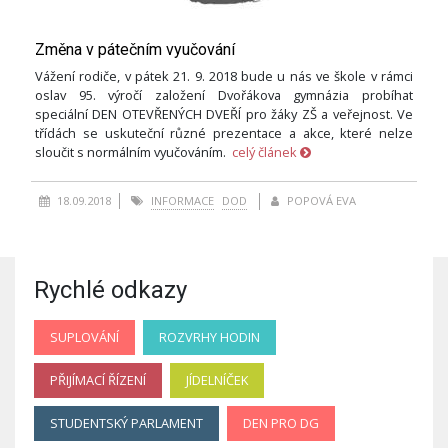
Změna v pátečním vyučování
Vážení rodiče, v pátek 21. 9. 2018 bude u nás ve škole v rámci
oslav 95. výročí založení Dvořákova gymnázia probíhat
speciální DEN OTEVŘENÝCH DVEŘÍ pro žáky ZŠ a veřejnost. Ve
třídách se uskuteční různé prezentace a akce, které nelze
sloučit s normálním vyučováním.
celý článek
18.09.2018
INFORMACE
DOD
POPOVÁ EVA
Rychlé odkazy
SUPLOVÁNÍ
ROZVRHY HODIN
PŘIJÍMACÍ ŘÍZENÍ
JÍDELNÍČEK
STUDENTSKÝ PARLAMENT
DEN PRO DG