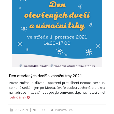
Den otevřených dveří a vánoční trhy 2021
Pozor změna! Z důvodu opatření proti šíření nemoci covid-19
se koná setkání jen po Meetu. Dveře budou zavřené, ale okna
na adrese https://meet.google.com/emc-ckgt-hvs otevřeme!
celý článek
01.12.2021
DOD
POPOVÁ EVA