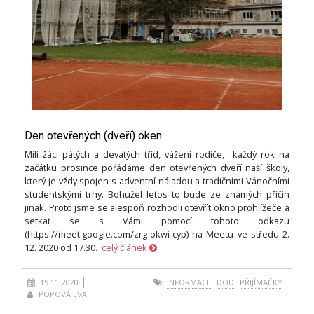
Den otevřených (dveří) oken
Milí žáci pátých a devátých tříd, vážení rodiče, každý rok na
začátku prosince pořádáme den otevřených dveří naší školy,
který je vždy spojen s adventní náladou a tradičními Vánočními
studentskými trhy. Bohužel letos to bude ze známých příčin
jinak. Proto jsme se alespoň rozhodli otevřít okno prohlížeče a
setkat se s Vámi pomocí tohoto odkazu
(https://meet.google.com/zrg-okwi-cyp) na Meetu ve středu 2.
12. 2020 od 17.30.
celý článek
19.11.2020
INFORMACE
DOD
PŘIJÍMAČKY
POPOVÁ EVA