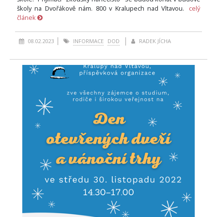
školy na Dvořákově nám. 800 v Kralupech nad Vltavou.
celý
článek
08.02.2023
INFORMACE
DOD
RADEK JÍCHA