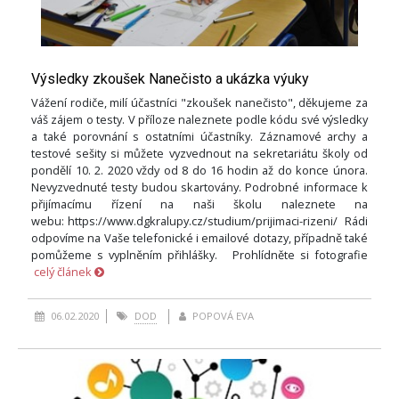
Výsledky zkoušek Nanečisto a ukázka výuky
Vážení rodiče, milí účastníci "zkoušek nanečisto", děkujeme za
váš zájem o testy. V příloze naleznete podle kódu své výsledky
a také porovnání s ostatními účastníky. Záznamové archy a
testové sešity si můžete vyzvednout na sekretariátu školy od
pondělí 10. 2. 2020 vždy od 8 do 16 hodin až do konce února.
Nevyzvednuté testy budou skartovány. Podrobné informace k
přijímacímu řízení na naši školu naleznete na
webu: https://www.dgkralupy.cz/studium/prijimaci-rizeni/ Rádi
odpovíme na Vaše telefonické i emailové dotazy, případně také
pomůžeme s vyplněním přihlášky. Prohlídněte si fotografie
celý článek
06.02.2020
DOD
POPOVÁ EVA