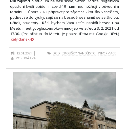
Milí zájemci o studium na naší škole, vážení rodiče, hygienická
opatření kvůli epidemii covid-19 nám neumožňují v původním
termínu 3. února 2021 připravit pro zájemce Zkoušky Nanečisto,
podívat se do výuky, sejít se na besedě, seznámit se se školou,
učiteli, studenty... Rádi bychom Vám zatím nabídli besedu na
Meetu meet.google.com/pkw-immq-jeo ve středu 3. 2. 2021 od
17.30. (Pro přístup do Meetu je pouze třeba mít Google účet.)
celý článek
12.01.2021
DOD
ZKOUŠKY NANEČISTO
INFORMACE
POPOVÁ EVA