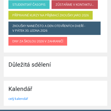
STUDENTSKÝ ČASOPIS
ZŮSTAŇME V KONTAKTU...
PŘÍPRAVNÉ KURZY NA PŘIJÍMACÍ ZKOUŠKY JARO 2026
ZKOUŠKY NANEČISTO A DEN OTEVŘENÝCH DVEŘÍ -
V PÁTEK 30. LEDNA 2026
DNY ZA ŠKOLOU 2026 V ZAHRANIČÍ
Důležitá sdělení
Kalendář
celý kalendář