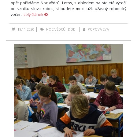
opět pořádáme Noc vědců. Letos, s ohledem na stoleté výročí
od vzniku slova robot, si budete moci užít úžasný robotický
večer.
celý článek
19.11.2020
NOC VĚDCŮ
DOD
POPOVÁ EVA