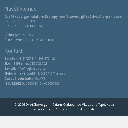
Navštivte nás
Dvořákovo gymnázium Kralupy nad Vltavou, příspěvková organizace
Dvořákovo nám. 800
278 01 Kralupy nad Vltavou
IČ školy:
49 51 89 25
Číslo účtu:
19-0233220207/0100
Kontakt
Telefon:
315 727 311, 603 877 126
Školní jídelna:
315 723 352
E-mail:
info@dgkralupy.cz
Elektronická podání:
DGDME@kr-s.cz
Datová schránka:
9cix7j5
IZO/REDIZO:
000068845 / 600007332
© 2026 Dvořákovo gymnázium Kralupy nad Vltavou, příspěvková
organizace |
Prohlášení o přístupnosti