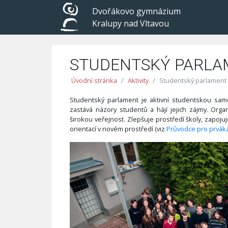
Dvořákovo gymnázium
Kralupy nad Vltavou
STUDENTSKÝ PARLA
Úvodní stránka
Aktivity
Studentský parlament
Studentský parlament je aktivní studentskou sam
zastává názory studentů a hájí jejich zájmy. Orga
širokou veřejnost. Zlepšuje prostředí školy, zapoj
orientací v novém prostředí (viz
Průvodce pro prvák