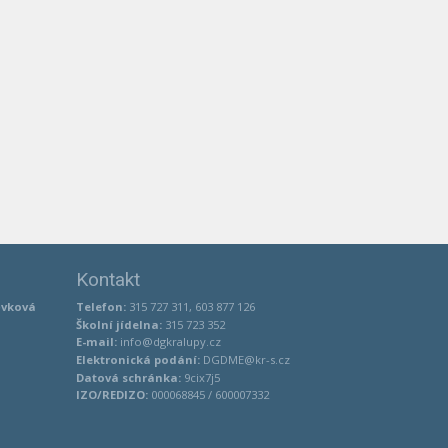
Kontakt
ěvková
Telefon:
315 727 311, 603 877 126
Školní jídelna:
315 723 352
E-mail:
info@dgkralupy.cz
Elektronická podání:
DGDME@kr-s.cz
Datová schránka:
9cix7j5
IZO/REDIZO:
000068845 / 600007332