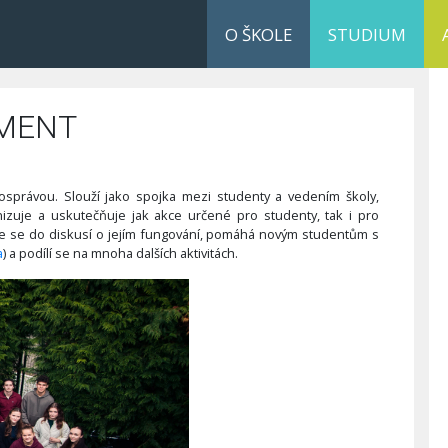
O ŠKOLE
STUDIUM
MENT
osprávou. Slouží jako spojka mezi studenty a vedením školy,
nizuje a uskutečňuje jak akce určené pro studenty, tak i pro
uje se do diskusí o jejím fungování, pomáhá novým studentům s
a
) a podílí se na mnoha dalších aktivitách.