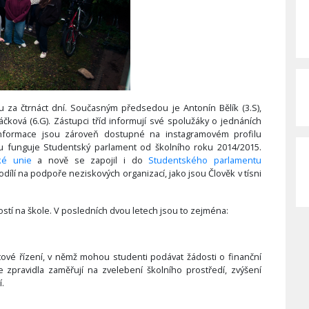
za čtrnáct dní. Současným předsedou je Antonín Bělík (3.S),
ková (6.G). Zástupci tříd informují své spolužáky o jednáních
 informace jsou zároveň dostupné na instagramovém profilu
 funguje Studentský parlament od školního roku 2014/2015.
ké unie
a nově se zapojil i do
Studentského parlamentu
podílí na podpoře neziskových organizací, jako jsou Člověk v tísni
stí na škole. V posledních dvou letech jsou to zejména:
tové řízení, v němž mohou studenti podávat žádosti o finanční
e zpravidla zaměřují na zvelebení školního prostředí, zvýšení
í.