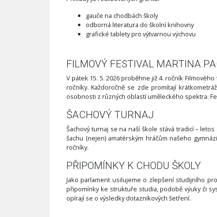
gauče na chodbách školy
odborná literatura do školní knihovny
grafické tablety pro výtvarnou výchovu
FILMOVÝ FESTIVAL MARTINA P
V pátek 15. 5. 2026 proběhne již 4. ročník Filmového
ročníky. Každoročně se zde promítají krátkometráž
osobnosti z různých oblastí uměleckého spektra. Festi
ŠACHOVÝ TURNAJ
Šachový turnaj se na naší škole stává tradicí – letos 
šachu (nejen) amatérským hráčům našeho gymnázia 
ročníky.
PŘIPOMÍNKY K CHODU ŠKOLY
Jako parlament usilujeme o zlepšení studijního pr
připomínky ke struktuře studia, podobě výuky či s
opírají se o výsledky dotazníkových šetření.