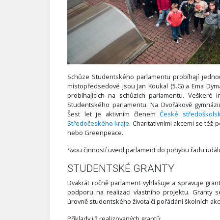
Schůze Studentského parlamentu probíhají jednou 
místopředsedové jsou Jan Koukal (5.G) a Ema Dymáč
probíhajících na schůzích parlamentu. Veškeré
Studentského parlamentu. Na Dvořákově gymnáziu
Šest let je aktivním členem
České středoškols
Středočeského kraje
. Charitativními akcemi se též 
nebo Greenpeace.
Svou činností uvedl parlament do pohybu řadu událo
STUDENTSKÉ GRANTY
Dvakrát ročně parlament vyhlašuje a spravuje gran
podporu na realizaci vlastního projektu. Granty s
úrovně studentského života či pořádání školních akc
Příklady již realizovaných grantů: