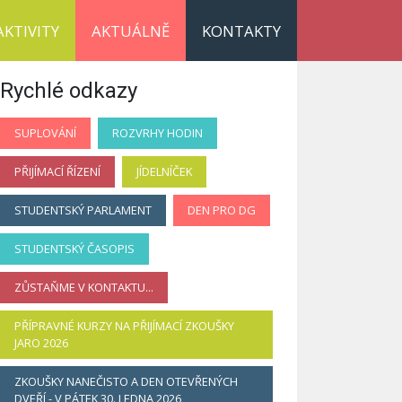
AKTIVITY
AKTUÁLNĚ
KONTAKTY
Rychlé odkazy
SUPLOVÁNÍ
ROZVRHY HODIN
PŘIJÍMACÍ ŘÍZENÍ
JÍDELNÍČEK
STUDENTSKÝ PARLAMENT
DEN PRO DG
STUDENTSKÝ ČASOPIS
ZŮSTAŇME V KONTAKTU...
PŘÍPRAVNÉ KURZY NA PŘIJÍMACÍ ZKOUŠKY
JARO 2026
ZKOUŠKY NANEČISTO A DEN OTEVŘENÝCH
DVEŘÍ - V PÁTEK 30. LEDNA 2026