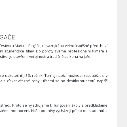
AGÁČE
 festivalu Martina Pagáče, navazující na velmi úspěšné předchozí
ní studentské filmy. Do poroty zveme profesionální filmaře a
val je otevřen i veřejnosti a tradičně se koná na jaře.
se uskutečnil již 3. ročník. Turnaj nabízí možnost zasoutěžit si v
a získat vítězné ceny. Účastní se ho desítky studentů napříč
ostředí. Proto se vyjadřujeme k fungování školy a předkládáme
ystému hodnocení. Naše podněty vycházejí přímo od studentů a