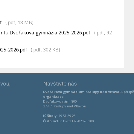
df
(.pdf, 18 MB)
entu Dvořákova gymnázia 2025-2026.pdf
(.pdf, 92
025-2026.pdf
(.pdf, 302 KB)
vou,
Navštivte nás
Dvořákovo gymnázium Kralupy nad Vltavou, přísp
organizace
Dvořákovo nám. 800
278 01 Kralupy nad Vltavou
IČ školy:
49 51 89 25
Číslo účtu:
19-0233220207/0100