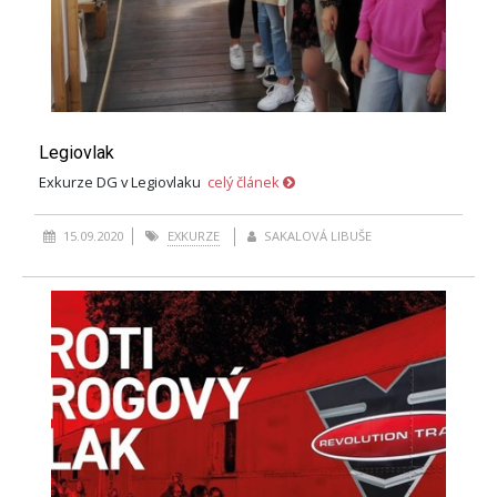
Legiovlak
Exkurze DG v Legiovlaku
celý článek
15.09.2020
EXKURZE
SAKALOVÁ LIBUŠE