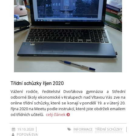
Třídní schůzky říjen 2020
Vážení rodiče, ředitelství Dvořákova gymnázia a Střední
odborné školy ekonomické v Kralupech nad Vltavou Vás zve na
online třídní schůzky, které se konají v pondělí 19. a v úterý 20.
října 2020 na Meetu podle instrukcí, které jste obdrželi emailem
od třídních učitelů.
celý článek
19.10.2020
INFORMACE
TŘÍDNÍ SCHŮZKY
POPOVÁ EVA