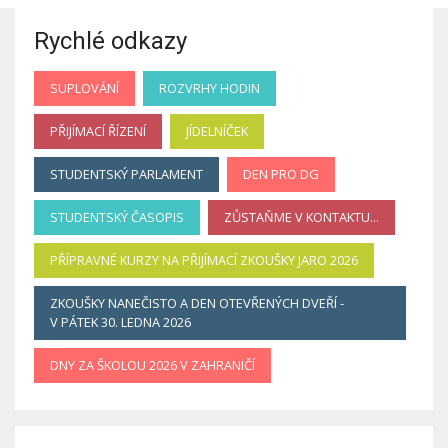
Rychlé odkazy
SUPLOVÁNÍ
ROZVRHY HODIN
PŘIJÍMACÍ ŘÍZENÍ
JÍDELNÍČEK
STUDENTSKÝ PARLAMENT
DEN PRO DG
STUDENTSKÝ ČASOPIS
ZŮSTAŇME V KONTAKTU...
PŘÍPRAVNÉ KURZY NA PŘIJÍMACÍ ZKOUŠKY JARO 2026
ZKOUŠKY NANEČISTO A DEN OTEVŘENÝCH DVEŘÍ -
V PÁTEK 30. LEDNA 2026
DNY ZA ŠKOLOU 2026 V ZAHRANIČÍ