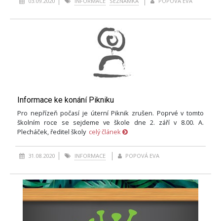
03.09.2020
INFORMACE
SEZNAMKA
POPOVÁ EVA
Informace ke konání Pikniku
Pro nepřízeň počasí je úterní Piknik zrušen. Poprvé v tomto
školním roce se sejdeme ve škole dne 2. září v 8.00. A.
Plecháček, ředitel školy
celý článek
31.08.2020
INFORMACE
POPOVÁ EVA