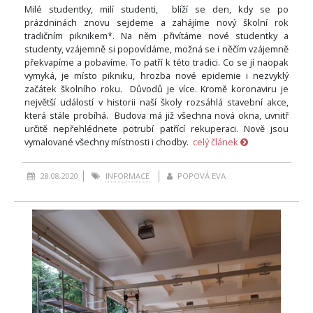
Milé studentky, milí studenti, blíží se den, kdy se po
prázdninách znovu sejdeme a zahájíme nový školní rok
tradičním piknikem*. Na něm přivítáme nové studentky a
studenty, vzájemně si popovídáme, možná se i něčím vzájemně
překvapíme a pobavíme. To patří k této tradici. Co se jí naopak
vymyká, je místo pikniku, hrozba nové epidemie i nezvyklý
začátek školního roku. Důvodů je více. Kromě koronaviru je
největší událostí v historii naší školy rozsáhlá stavební akce,
která stále probíhá. Budova má již všechna nová okna, uvnitř
určitě nepřehlédnete potrubí patřící rekuperaci. Nově jsou
vymalované všechny místnosti i chodby.
celý článek
28.08.2020
INFORMACE
POPOVÁ EVA