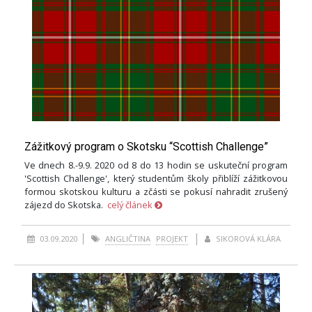
Zážitkový program o Skotsku “Scottish Challenge”
Ve dnech 8.-9.9. 2020 od 8 do 13 hodin se uskuteční program
'Scottish Challenge', který studentům školy přiblíží zážitkovou
formou skotskou kulturu a zčásti se pokusí nahradit zrušený
zájezd do Skotska.
celý článek
03.09.2020
ANGLIČTINA
PROJEKT
SIKOROVÁ KLÁRA