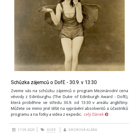
Schůzka zájemců o DofE - 30.9. v 13:30
Zveme vás na schůzku zájemců o program Mezinárodní cena
vévody z Edinburghu (The Duke of Edinburgh Award - DofE),
která proběhne ve středu 30.9. od 13:30 v areálu angličtiny.
Můžete se mimo jiné těšit na vyprávění absolventů a účastníků
programu a na fotky a videa z expedic.
celý článek
17.09.2020
DOFE
SIKOROVÁ KLÁRA