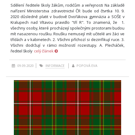
Sdělení ředitele školy žákům, rodičům a veřejnosti Na základě
nařízení Ministerstva zdravotnictví ČR bude od čtvrtka 10. 9.
2020 důsledně platit v budově Dvořákova gymnázia a SOŠE v
Kralupech nad Vltavou pravidlo "tří R". To znamená, že 1.
všechny osoby, které procházejí společnými prostorami budou
mít nasazenou roušku. Roušku nemusejí mít učitelé ani žáci ve
třídách a v kabinetech. 2. Všichni příchozí si dezinfikují ruce. 3.
Všichni dodržují v rámci možností rozestupy. A. Plecháček,
ředitel školy
celý článek
09.09.2020
INFORMACE
POPOVÁ EVA