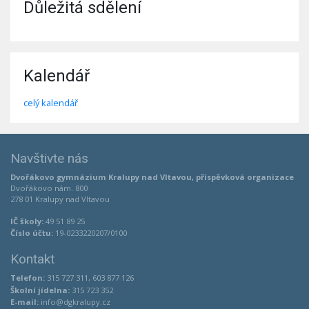
Důležitá sdělení
Kalendář
celý kalendář
Navštivte nás
Dvořákovo gymnázium Kralupy nad Vltavou, příspěvková organizace
Dvořákovo nám. 800
278 01 Kralupy nad Vltavou
IČ školy:
49 51 89 25
Číslo účtu:
19-0233220207/0100
Kontakt
Telefon:
315 727 311, 603 877 126
Školní jídelna:
315 723 352
E-mail:
info@dgkralupy.cz