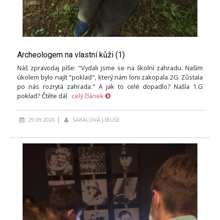
Archeologem na vlastní kůži (1)
Náš zpravodaj píše: "Vydali jsme se na školní zahradu. Naším
úkolem bylo najít "poklad", který nám loni zakopala 2G. Zůstala
po nás rozrytá zahrada." A jak to celé dopadlo? Našla 1.G
poklad? Čtěte dál.
celý článek
29.09.2020
SAKALOVÁ LIBUŠE