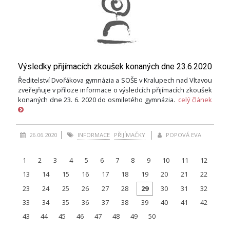
Výsledky přijímacích zkoušek konaných dne 23.6.2020
Ředitelství Dvořákova gymnázia a SOŠE v Kralupech nad Vltavou
zveřejňuje v příloze informace o výsledcích přijímacích zkoušek
konaných dne 23. 6. 2020 do osmiletého gymnázia.
celý článek
26.06.2020
INFORMACE
PŘIJÍMAČKY
POPOVÁ EVA
1
2
3
4
5
6
7
8
9
10
11
12
13
14
15
16
17
18
19
20
21
22
23
24
25
26
27
28
29
30
31
32
33
34
35
36
37
38
39
40
41
42
43
44
45
46
47
48
49
50