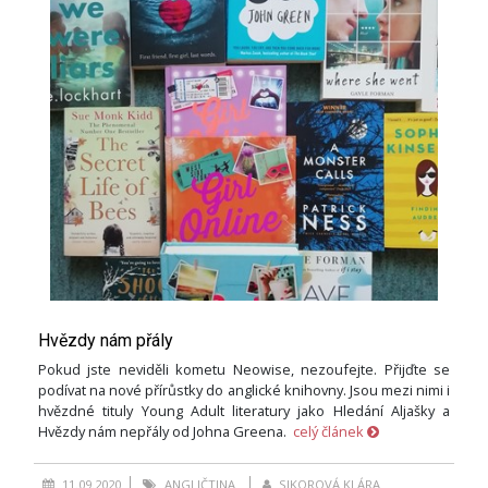
Hvězdy nám přály
Pokud jste neviděli kometu Neowise, nezoufejte. Přijďte se
podívat na nové přírůstky do anglické knihovny. Jsou mezi nimi i
hvězdné tituly Young Adult literatury jako Hledání Aljašky a
Hvězdy nám nepřály od Johna Greena.
celý článek
11.09.2020
ANGLIČTINA
SIKOROVÁ KLÁRA