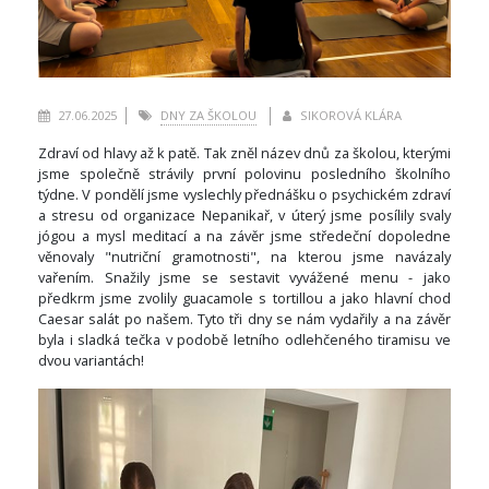
27.06.2025
DNY ZA ŠKOLOU
SIKOROVÁ KLÁRA
Zdraví od hlavy až k patě. Tak zněl název dnů za školou, kterými
jsme společně strávily první polovinu posledního školního
týdne. V pondělí jsme vyslechly přednášku o psychickém zdraví
a stresu od organizace Nepanikař, v úterý jsme posílily svaly
jógou a mysl meditací a na závěr jsme středeční dopoledne
věnovaly "nutriční gramotnosti", na kterou jsme navázaly
vařením. Snažily jsme se sestavit vyvážené menu - jako
předkrm jsme zvolily guacamole s tortillou a jako hlavní chod
Caesar salát po našem. Tyto tři dny se nám vydařily a na závěr
byla i sladká tečka v podobě letního odlehčeného tiramisu ve
dvou variantách!