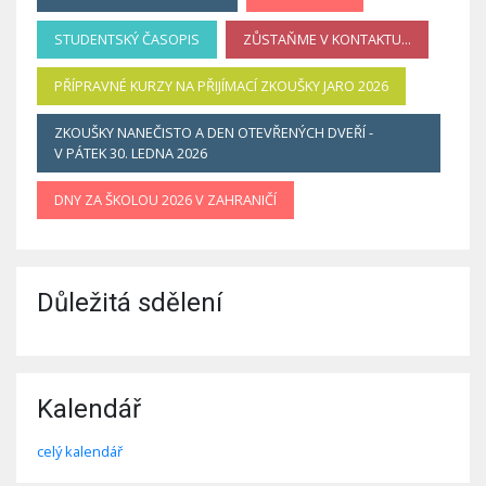
STUDENTSKÝ ČASOPIS
ZŮSTAŇME V KONTAKTU...
PŘÍPRAVNÉ KURZY NA PŘIJÍMACÍ ZKOUŠKY JARO 2026
ZKOUŠKY NANEČISTO A DEN OTEVŘENÝCH DVEŘÍ -
V PÁTEK 30. LEDNA 2026
DNY ZA ŠKOLOU 2026 V ZAHRANIČÍ
Důležitá sdělení
Kalendář
celý kalendář