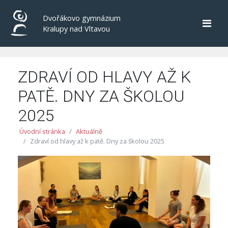
Dvořákovo gymnázium
Kralupy nad Vltavou
ZDRAVÍ OD HLAVY AŽ K
PATĚ. DNY ZA ŠKOLOU
2025
Úvodní stránka
Aktuálně
Zdraví od hlavy až k patě. Dny za školou 2025