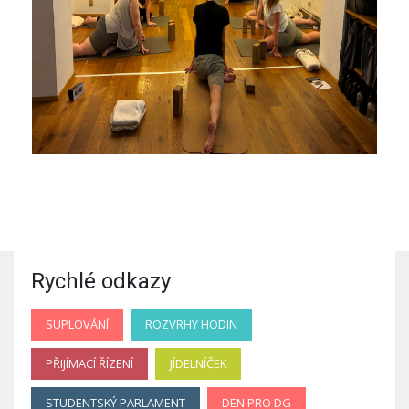
Rychlé odkazy
SUPLOVÁNÍ
ROZVRHY HODIN
PŘIJÍMACÍ ŘÍZENÍ
JÍDELNÍČEK
STUDENTSKÝ PARLAMENT
DEN PRO DG