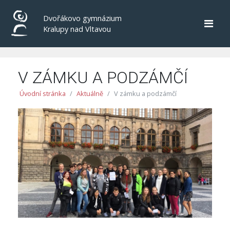
Dvořákovo gymnázium
Kralupy nad Vltavou
V ZÁMKU A PODZÁMČÍ
Úvodní stránka
Aktuálně
V zámku a podzámčí