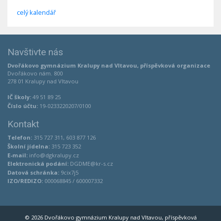
celý kalendář
Navštivte nás
Dvořákovo gymnázium Kralupy nad Vltavou, příspěvková organizace
Dvořákovo nám. 800
278 01 Kralupy nad Vltavou
IČ školy:
49 51 89 25
Číslo účtu:
19-0233220207/0100
Kontakt
Telefon:
315 727 311, 603 877 126
Školní jídelna:
315 723 352
E-mail:
info@dgkralupy.cz
Elektronická podání:
DGDME@kr-s.cz
Datová schránka:
9cix7j5
IZO/REDIZO:
000068845 / 600007332
© 2026 Dvořákovo gymnázium Kralupy nad Vltavou, příspěvková