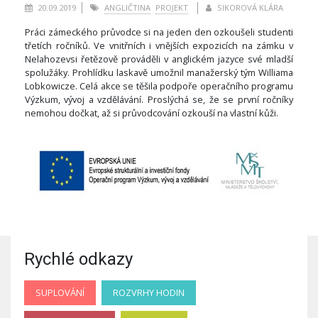
20.09.2019
ANGLIČTINA
PROJEKT
SIKOROVÁ KLÁRA
Práci zámeckého průvodce si na jeden den ozkoušeli studenti
třetích ročníků. Ve vnitřních i vnějších expozicích na zámku v
Nelahozevsi řetězově prováděli v anglickém jazyce své mladší
spolužáky. Prohlídku laskavě umožnil manažerský tým Williama
Lobkowicze. Celá akce se těšila podpoře operačního programu
Výzkum, vývoj a vzdělávání. Proslýchá se, že se první ročníky
nemohou dočkat, až si průvodcování ozkouší na vlastní kůži.
Rychlé odkazy
SUPLOVÁNÍ
ROZVRHY HODIN