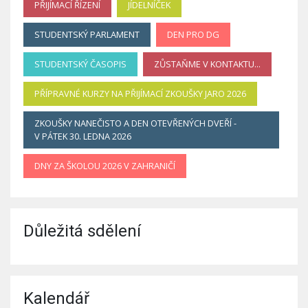
PŘIJÍMACÍ ŘÍZENÍ
JÍDELNÍČEK
STUDENTSKÝ PARLAMENT
DEN PRO DG
STUDENTSKÝ ČASOPIS
ZŮSTAŇME V KONTAKTU...
PŘÍPRAVNÉ KURZY NA PŘIJÍMACÍ ZKOUŠKY JARO 2026
ZKOUŠKY NANEČISTO A DEN OTEVŘENÝCH DVEŘÍ -
V PÁTEK 30. LEDNA 2026
DNY ZA ŠKOLOU 2026 V ZAHRANIČÍ
Důležitá sdělení
Kalendář