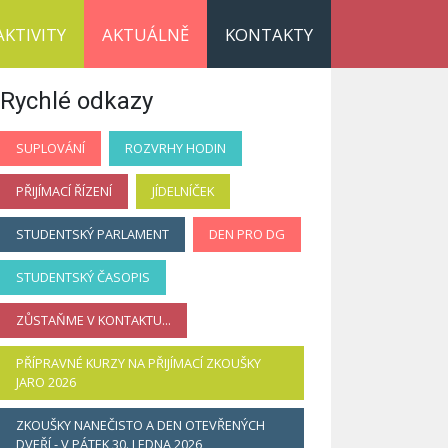
AKTIVITY
AKTUÁLNĚ
KONTAKTY
Rychlé odkazy
SUPLOVÁNÍ
ROZVRHY HODIN
PŘIJÍMACÍ ŘÍZENÍ
JÍDELNÍČEK
STUDENTSKÝ PARLAMENT
DEN PRO DG
STUDENTSKÝ ČASOPIS
ZŮSTAŇME V KONTAKTU...
PŘÍPRAVNÉ KURZY NA PŘIJÍMACÍ ZKOUŠKY
JARO 2026
ZKOUŠKY NANEČISTO A DEN OTEVŘENÝCH
DVEŘÍ - V PÁTEK 30. LEDNA 2026