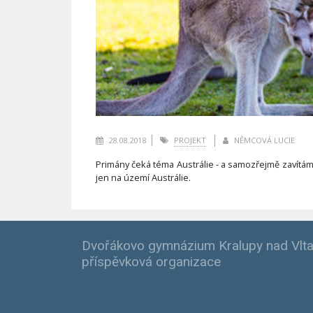
28.08.2018
PROJEKT
NĚMCOVÁ LUCIE
Primány čeká téma Austrálie - a samozřejmě zavítáme d
jen na území Austrálie.
Dvořákovo gymnázium Kralupy nad Vlta
příspěvková organizace