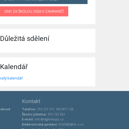
DNY ZA ŠKOLOU 2026 V ZAHRANIČÍ
Důležitá sdělení
Kalendář
celý kalendář
Kontakt
ěvková
Telefon:
315 727 311, 603 877 126
Školní jídelna:
315 723 352
E-mail:
info@dgkralupy.cz
Elektronická podání:
DGDME@kr-s.cz