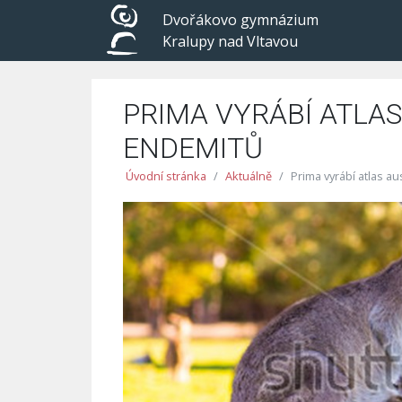
Dvořákovo gymnázium
Kralupy nad Vltavou
PRIMA VYRÁBÍ ATLA
ENDEMITŮ
Úvodní stránka
Aktuálně
Prima vyrábí atlas a