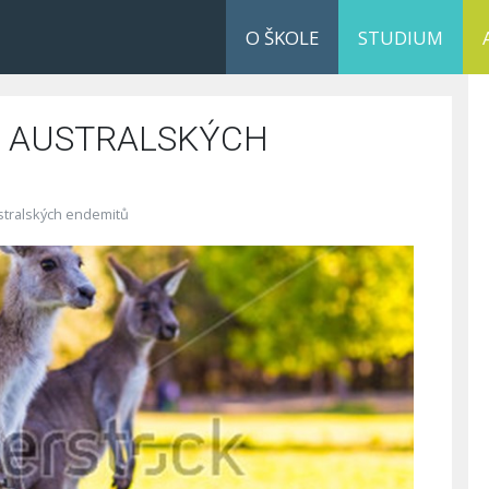
O ŠKOLE
STUDIUM
S AUSTRALSKÝCH
ustralských endemitů