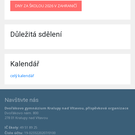
DNY ZA ŠKOLOU 2026 V ZAHRANIČÍ
Důležitá sdělení
Kalendář
celý kalendář
Navštivte nás
Dvořákovo gymnázium Kralupy nad Vltavou, příspěvková organizace
Dvořákovo nám. 800
278 01 Kralupy nad Vltavou
IČ školy:
49 51 89 25
Číslo účtu:
19-0233220207/0100