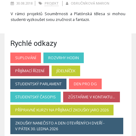
30.08.2018
PROJEKT
OBRUČNÍKOVÁ MARION
V rámci projektů Souměrnosti a Platónská tělesa si mohou
studenti vyzkoušet svou zručnost a fantazii.
Rychlé odkazy
SUPLOVÁNÍ
ROZVRHY HODIN
PŘIJÍMACÍ ŘÍZENÍ
JÍDELNÍČEK
STUDENTSKÝ PARLAMENT
DEN PRO DG
STUDENTSKÝ ČASOPIS
ZŮSTAŇME V KONTAKTU...
PŘÍPRAVNÉ KURZY NA PŘIJÍMACÍ ZKOUŠKY JARO 2026
ZKOUŠKY NANEČISTO A DEN OTEVŘENÝCH DVEŘÍ -
V PÁTEK 30. LEDNA 2026