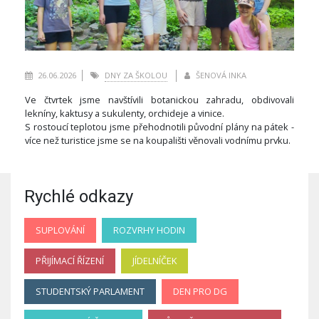
26.06.2026
DNY ZA ŠKOLOU
ŠENOVÁ INKA
Ve čtvrtek jsme navštívili botanickou zahradu, obdivovali
lekníny, kaktusy a sukulenty, orchideje a vinice.
S rostoucí teplotou jsme přehodnotili původní plány na pátek -
více než turistice jsme se na koupališti věnovali vodnímu prvku.
Rychlé odkazy
SUPLOVÁNÍ
ROZVRHY HODIN
PŘIJÍMACÍ ŘÍZENÍ
JÍDELNÍČEK
STUDENTSKÝ PARLAMENT
DEN PRO DG