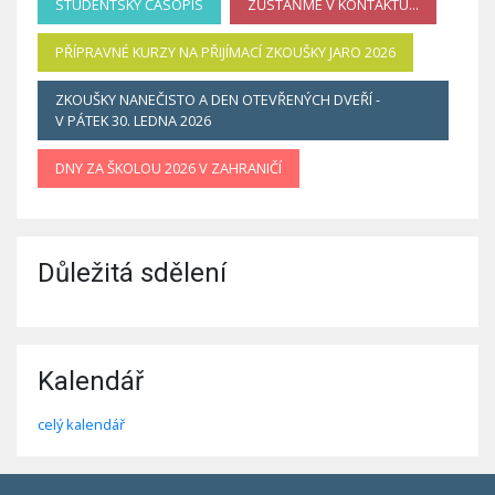
STUDENTSKÝ ČASOPIS
ZŮSTAŇME V KONTAKTU...
PŘÍPRAVNÉ KURZY NA PŘIJÍMACÍ ZKOUŠKY JARO 2026
ZKOUŠKY NANEČISTO A DEN OTEVŘENÝCH DVEŘÍ -
V PÁTEK 30. LEDNA 2026
DNY ZA ŠKOLOU 2026 V ZAHRANIČÍ
Důležitá sdělení
Kalendář
celý kalendář