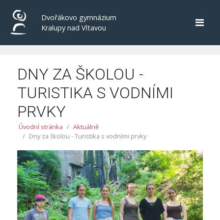
Dvořákovo gymnázium
Kralupy nad Vltavou
DNY ZA ŠKOLOU -
TURISTIKA S VODNÍMI
PRVKY
Úvodní stránka
Aktuálně
Dny za školou - Turistika s vodními prvky