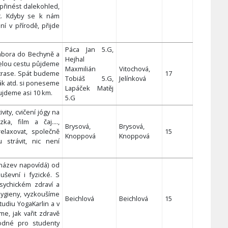
přinést dalekohled,
t. Kdyby se k nám
ání v přírodě, přijde
Páca Jan 5.G,
ábora do Bechyně a
Hejhal
Celou cestu půjdeme
Maxmilián
Vitochová,
 trase. Spát budeme
17
Tobiáš 5.G,
Jelínková
ák atd. si poneseme
Lapáček Matěj
ujdeme asi 10 km.
5.G
vity, cvičení jógy na
a, film a čaj....,
Brysová,
Brysová,
elaxovat, společně
15
Knoppová
Knoppová
 strávit, nic není
 název napovídá) od
uševní i fyzické. S
ychickém zdraví a
ygieny, vyzkoušíme
Beichlová
Beichlová
15
tudiu YogaKarlin a v
me, jak vařit zdravě
hodné pro studenty