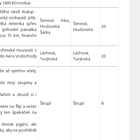
y 1400 Kč/osoba)
ižšího okolí Kralup -
vský vodopád, příp.
Šenová Inka,
elká Amerika (přes
Šenová,
Hrušovská
20
í (přírodní památka
Hrušovská
Šárka
ca 15 km, finanční
Technické muzeum v
Láchová,
Láchová,
e do Aera Vodochody
20
Turýnská
Turýnská
 že až vymřou včely,
 do mojí skupiny a
elařem a zkusíš si i
Štrupl
Štrupl
8
letem na Říp a večer
ký ten špekáček na
dostat pigáro, ale
ky, aby se poohlédli