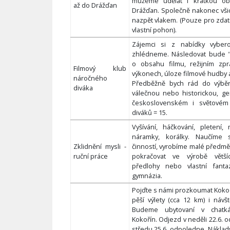
můžeme udělat i krátkou obh
až do Drážďan
Drážďan. Společně nakonec vši
nazpět vlakem. (Pouze pro zdat
vlastní pohon).
Zájemci si z nabídky vybero
zhlédneme. Následovat bude "
o obsahu filmu, režijním zpr
Filmový klub
výkonech, úloze filmové hudby 
náročného
Předběžně bych rád do výběr
diváka
válečnou nebo historickou, ge
československém i světovém
diváků = 15.
Vyšívání, háčkování, pletení,
náramky, korálky. Naučíme 
Zklidnění mysli -
činností, vyrobíme malé předmě
ruční práce
pokračovat ve výrobě větš
předlohy nebo vlastní fanta
gymnázia.
Pojďte s námi prozkoumat Kokoř
pěší výlety (cca 12 km) i návš
Budeme ubytovaní v chatk
Kokořín. Odjezd v neděli 22.6. 
středu 25.6. odpoledne. Náklady