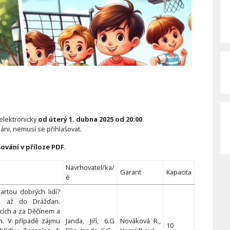
elektronicky
od úterý 1. dubna 2025 od 20:00
.
áni, nemusí se přihlašovat.
ování v příloze PDF
.
Navrhovatel/ka/
Garant
Kapacita
é
artou dobrých lidí?
e až do Drážďan.
cích a za Děčínem a
n. V případě zájmu
Janda, Jiří, 6.G
Nováková R.,
10