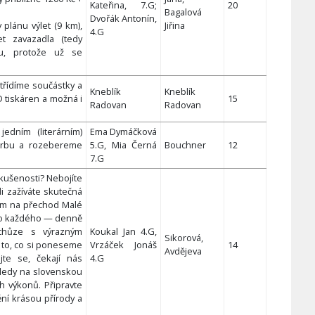
Kateřina, 7.G;
20
Bagalová
Dvořák Antonín,
plánu výlet (9 km),
Jiřina
4.G
 zavazadla (tedy
u, protože už se
třídíme součástky a
Kneblík
Kneblík
 tiskáren a možná i
15
Radovan
Radovan
dním (literárním)
Ema Dymáčková
orbu a rozebereme
5.G, Mia Černá
Bouchner
12
7.G
zkušenosti? Nebojíte
i zažíváte skutečná
nám na přechod Malé
ro každého — denně
chůze s výrazným
Koukal Jan 4.G,
Sikorová,
 to, co si poneseme
Vrzáček Jonáš
14
Avdějeva
jte se, čekají nás
4.G
ledy na slovenskou
ch výkonů. Připravte
ní krásou přírody a