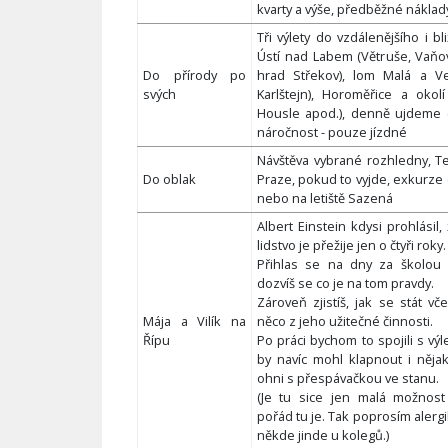
kvarty a výše, předběžné náklad
Tři výlety do vzdálenějšího i bl
Ústí nad Labem (Větruše, Vaňo
Do přírody po
hrad Střekov), lom Malá a V
svých
Karlštejn), Horoměřice a okol
Housle apod.), denně ujdeme c
náročnost - pouze jízdné
Návštěva vybrané rozhledny, 
Do oblak
Praze, pokud to vyjde, exkurz
nebo na letiště Sazená
Albert Einstein kdysi prohlásil,
lidstvo je přežije jen o čtyři roky.
Přihlas se na dny za školou
dozvíš se co je na tom pravdy.
Zároveň zjistíš, jak se stát vč
Mája a Vilík na
něco z jeho užitečné činnosti.
Řípu
Po práci bychom to spojili s vý
by navíc mohl klapnout i něja
ohni s přespávačkou ve stanu.
(Je tu sice jen malá možnost 
pořád tu je. Tak poprosím alergi
někde jinde u kolegů.)