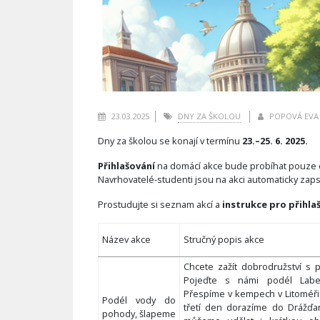
23.03.2025
DNY ZA ŠKOLOU
POPOVÁ EVA
Dny za školou se konají v termínu
23.–25. 6. 2025.
Přihlašování
na domácí akce bude probíhat pouze 
Navrhovatelé-studenti jsou na akci automaticky zaps
Prostudujte si seznam akcí a
instrukce pro přihlaš
Název akce
Stručný popis akce
Chcete zažít dobrodružství s p
Pojeďte s námi podél Lab
Přespíme v kempech v Litoméři
Podél vody do
třetí den dorazíme do Drážďa
pohody, šlapeme