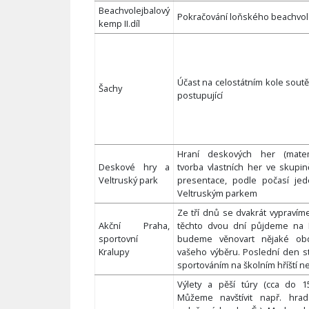
Beachvolejbalový
Pokračování loňského beachvol
kemp II.díl
Účast na celostátním kole soutě
Šachy
postupující
Hraní deskových her (matema
Deskové hry a
tvorba vlastních her ve skupin
Veltruský park
presentace, podle počasí je
Veltruským parkem
Ze tří dnů se dvakrát vypravím
Akční Praha,
těchto dvou dní půjdeme na 
sportovní
budeme věnovart nějaké obd
Kralupy
vašeho výběru. Poslední den s
sportováním na školním hříští n
Výlety a pěší túry (cca do 
Můžeme navštívit např. hrad