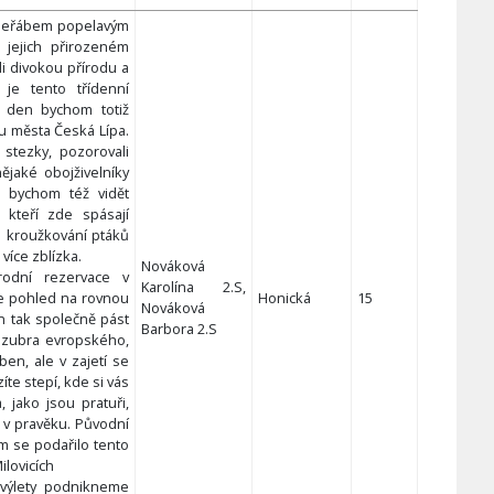
 jeřábem popelavým
 jejich přirozeném
i divokou přírodu a
 je tento třídenní
í den bychom totiž
y u města Česká Lípa.
stezky, pozorovali
nějaké obojživelníky
i bychom též vidět
 kteří zde spásají
me kroužkování ptáků
více zblízka.
Nováková
odní rezervace v
Karolína 2.S,
ne pohled na rovnou
Honická
15
Nováková
en tak společně pást
Barbora 2.S
 zubra evropského,
ben, ale v zajetí se
íte stepí, kde si vás
a, jako jsou pratuři,
li v pravěku. Původní
dem se podařilo tento
ilovicích
výlety podnikneme