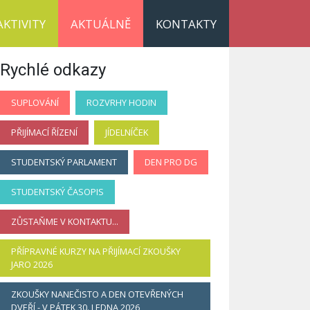
AKTIVITY
AKTUÁLNĚ
KONTAKTY
Rychlé odkazy
SUPLOVÁNÍ
ROZVRHY HODIN
PŘIJÍMACÍ ŘÍZENÍ
JÍDELNÍČEK
STUDENTSKÝ PARLAMENT
DEN PRO DG
STUDENTSKÝ ČASOPIS
ZŮSTAŇME V KONTAKTU...
PŘÍPRAVNÉ KURZY NA PŘIJÍMACÍ ZKOUŠKY
JARO 2026
ZKOUŠKY NANEČISTO A DEN OTEVŘENÝCH
DVEŘÍ - V PÁTEK 30. LEDNA 2026