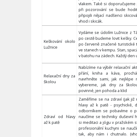
vlakem. Také si doporučujeme 
při pozorování se bude hodi
připojili nějací nadšenci skicov
vhod i skicák.
Vydáme se údolím Lužnice z T
po cestě budeme lovit kešky. 
Keškování okolo
po červeně značené turistické
Lužnice
ve stanech v kempu. Stan, spac
v batohu na zádech. Každý den 
Nabízíme na výběr relaxační akti
přání, kniha a káva, procházk
Relaxační dny za
navrhněte sami, jak nejlépe r
školou
vybereme, jak dny za školou
povinné, jen pohoda a klid
Zaměříme se na zdraví (jak již
hlavy až k patě - psychické, d
odborníkem se pobavíme o ps
Zdraví od hlavy
naučíme se techniky duševní h
až k patě
si meditaci a jógu v pražském s
profesionální kuchyni se naučí
tak, aby nám i chutnalo. (v