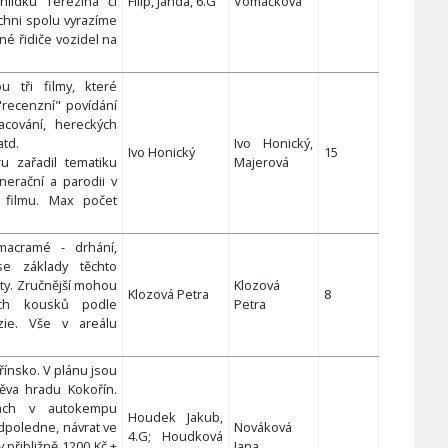
lídku Terezína či
Filip, Janda, 6.G
Vomáčková
chni spolu vyrazíme
né řidiče vozidel na
u tři filmy, které
recenzní" povídání
acování, hereckých
atd.
Ivo Honický,
Ivo Honický
15
u zařadil tematiku
Majerová
nerační a parodii v
 filmu. Max počet
 macramé - drhání,
se základy těchto
ty. Zručnější mohou
Klozová
Klozová Petra
8
ích kousků podle
Petra
zie. Vše v areálu
ínsko. V plánu jsou
těva hradu Kokořín.
ách v autokempu
Houdek Jakub,
odpoledne, návrat ve
Nováková
4.G; Houdková
 přibližně 1200 Kč +
Jana,