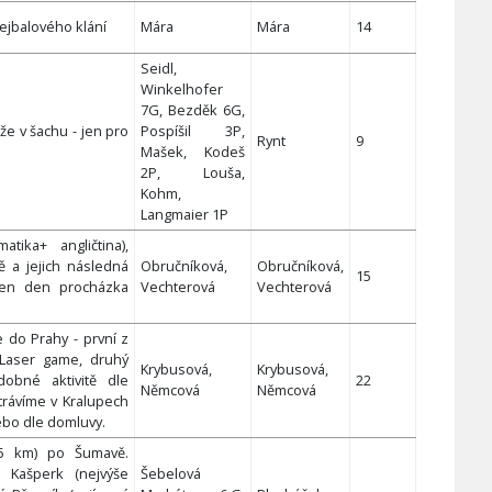
ejbalového klání
Mára
Mára
14
Seidl,
Winkelhofer
7G, Bezděk 6G,
že v šachu - jen pro
Pospíšil 3P,
Rynt
9
Mašek, Kodeš
2P, Louša,
Kohm,
Langmaier 1P
tika+ angličtina),
ě a jejich následná
Obručníková,
Obručníková,
15
den den procházka
Vechterová
Vechterová
e do Prahy - první z
Laser game, druhý
Krybusová,
Krybusová,
obné aktivitě dle
22
Němcová
Němcová
trávíme v Kralupech
ebo dle domluvy.
15 km) po Šumavě.
 Kašperk (nejvýše
Šebelová