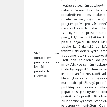
Toužíte se seznámit s takovým
nebo s čejkou chocholatou v
prostředí? Pokud máte také rád
chcete se taky něco naučit,
program právě pro vás. Prvn
navštívili lokalitu Mnišské louk
Tam bychom si prošli naučné 
ptáky, když se poštěstí tak i 
plazi a nejakou tu flóru. Měl
divoké koně (keltské poníky),
traviny. Další den si vyzkouší
Staň se
a budeme je tak moci pozorovat 
ornitologem! +
Třetí den pojedeme do přír
procházky po
Milovicích, kde se nám naskyt
krásách
tři druhy kopytníků, které se j
přírodních
jinde nezahlédnete. Například
rezervací
který byl ve volné přírodě vyhu
mu podařilo přežít. Když procház
prohlížejí tak majestátní zvířat
připadáte si, jako byste se ocit
pratuři totiž v pravěku žili a li
druh zpětně vyšlechtit. Stádo v M
je evropským unikátem. Oba 