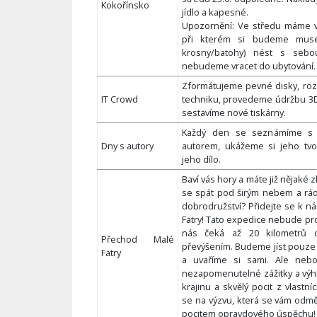
Kokořínsko
jídlo a kapesné.
Upozornění: Ve středu máme v 
při kterém si budeme muset
krosny/batohy) nést s sebo
nebudeme vracet do ubytování.
Zformátujeme pevné disky, roz
IT Crowd
techniku, provedeme údržbu 3D
sestavíme nové tiskárny.
Každý den se seznámíme s je
Dny s autory
autorem, ukážeme si jeho tv
jeho dílo.
Baví vás hory a máte již nějaké 
se spát pod širým nebem a rád
dobrodružství? Přidejte se k 
Fatry! Tato expedice nebude p
nás čeká až 20 kilometrů 
Přechod Malé
převýšením. Budeme jíst pouze
Fatry
a uvaříme si sami. Ale nebo
nezapomenutelné zážitky a výh
krajinu a skvělý pocit z vlastní
se na výzvu, která se vám odmě
pocitem opravdového úspěchu!