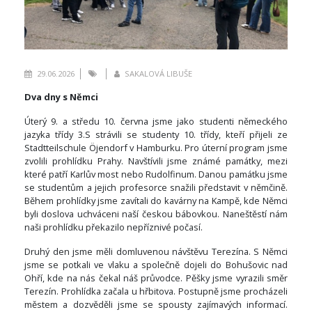
29.06.2026
SAKALOVÁ LIBUŠE
Dva dny s Němci
Úterý 9. a středu 10. června jsme jako studenti německého
jazyka třídy 3.S strávili se studenty 10. třídy, kteří přijeli ze
Stadtteilschule Öjendorf v Hamburku. Pro úterní program jsme
zvolili prohlídku Prahy. Navštívili jsme známé památky, mezi
které patří Karlův most nebo Rudolfinum. Danou památku jsme
se studentům a jejich profesorce snažili představit v němčině.
Během prohlídky jsme zavítali do kavárny na Kampě, kde Němci
byli doslova uchváceni naší českou bábovkou. Naneštěstí nám
naši prohlídku překazilo nepříznivé počasí.
Druhý den jsme měli domluvenou návštěvu Terezína. S Němci
jsme se potkali ve vlaku a společně dojeli do Bohušovic nad
Ohří, kde na nás čekal náš průvodce. Pěšky jsme vyrazili směr
Terezín. Prohlídka začala u hřbitova. Postupně jsme procházeli
městem a dozvěděli jsme se spousty zajímavých informací.