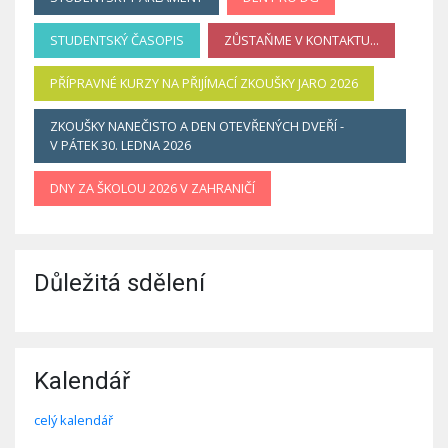
STUDENTSKÝ ČASOPIS
ZŮSTAŇME V KONTAKTU...
PŘÍPRAVNÉ KURZY NA PŘIJÍMACÍ ZKOUŠKY JARO 2026
ZKOUŠKY NANEČISTO A DEN OTEVŘENÝCH DVEŘÍ -
V PÁTEK 30. LEDNA 2026
DNY ZA ŠKOLOU 2026 V ZAHRANIČÍ
Důležitá sdělení
Kalendář
celý kalendář