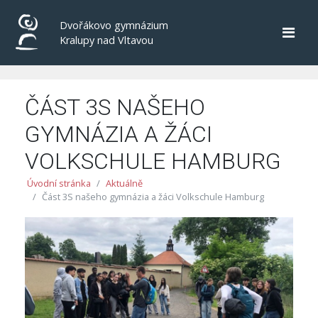
Dvořákovo gymnázium
Kralupy nad Vltavou
ČÁST 3S NAŠEHO
GYMNÁZIA A ŽÁCI
VOLKSCHULE HAMBURG
Úvodní stránka
Aktuálně
Část 3S našeho gymnázia a žáci Volkschule Hamburg