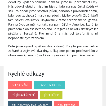
Ačkoli byl výklad v němčině, dokázali jsme mu porozumět i my.
Následoval oběd v místním bistru, kde na nás čekal švédský
stůl. Po obědě jsme navštívili půdu jednoho z původních domů,
kde jsou zachovalé malby na zdech. Malby vytvořili Židé, kteří
tam nalezli exkluzivní ubytování v rámci terezínského ghetta.
Pan průvodce měl kontakt na paní žijící v Americe, která je
původem z oblasti německého Stuttgartu a několik dětských let
přežila v Terezíně. Pro mnohé z nás byl telefonát s ní
nepopsatelným zážitkem.
Poté jsme vyrazili zpět na vlak a domů. Byly to pro nás velice
záživné a zajímavé dva dny. Děkujeme paním profesorkám z
obou zemí i panu průvodci za organizaci této poznávací akce.
Rychlé odkazy
SUPLOVÁNÍ
ROZVRHY HODIN
PŘIJÍMACÍ ŘÍZENÍ
JÍDELNÍČEK
STUDENTSKÝ PARLAMENT
DEN PRO DG