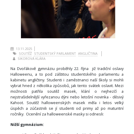
13.11.2025
SOUTĚŽ
STUDENTSKÝ PARLAMENT
ANGLIČTINA
SIKOROVÁ KLÁRA
Na Dvořákově gymnáziu proběhly 22. října již tradiční oslavy
Halloweenu, a to pod záštitou studentského parlamentu a
kabinetu angličtiny. Studenti i zaměstnanci naší školy si mohli
vybrat hned z několika způsobů, jak tento svátek oslavit. Mezi
možnosti patřila soutěž masek, klání o nejhezčí a
nejstrašidelnější vyřezanou dýni nebo letošní novinka - děsivý
Kahoot. Soutěž halloweenských masek měla i letos velký
úspěch a zúčastnili se jí studenti od primy až po maturitní
ročníky. Ocenění za halloweenské masky si odnesli:
Nižší gymnázium: