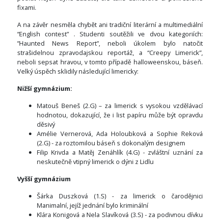
fixami.
A na závěr nesměla chybět ani tradiční literární a multimediální
“English contest” . Studenti soutěžili ve dvou kategoriích:
”Haunted News Report”, neboli úkolem bylo natočit
strašidelnou zpravodajskou reportáž, a “Creepy Limerick”,
neboli sepsat hravou, v tomto případě halloweenskou, báseň.
Velký úspěch sklidily následující limericky:
Nižší gymnázium:
Matouš Beneš (2.G) – za limerick s vysokou vzdělávací
hodnotou, dokazující, že i list papíru může být opravdu
děsivý
Amélie Vernerová, Ada Holoubková a Sophie Reková
(2.G) - za roztomilou báseň s dokonalým designem
Filip Krivda a Matěj Zenáhlík (4.G) - zvláštní uznání za
neskutečně vtipný limerick o dýni z Lidlu
Vyšší gymnázium
Šárka Duszková (1.S) - za limerick o čarodějnici
Manimalní, jejíž jednání bylo kriminální
Klára Konigová a Nela Slavíková (3.S) - za podivnou dívku