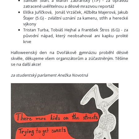
Samuel Švarc a Martin Zábranský (1.P) - za opravdu
zatraceně uvěřitelnou a děsivě mrazivou reportáž
Eliška Juříčková, Jonáš Vrzáček, Alžběta Majerová, Jakub
Štajer (5.G) - zvláštní uznání za kameru, střih a herecké
výkony
Tristan Turba, Tobiáš Hejhal a František Štros (6.G) - za
původní nápad, který neobsahoval ani kapku prolité
krve
Halloweenský den na Dvořákově gymnáziu proběhl děsivě
skvěle, děkujeme všem organizátorům a zúčastněným. Těšíme
se na další akce!
za studentský parlament Anežka Novotná