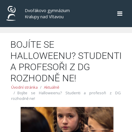
Dvořákovo gymnázium
Kralupy nad Vltavou
BOJÍTE SE
HALLOWEENU? STUDENTI
A PROFESOŘI Z DG
ROZHODNĚ NE!
Úvodní stránka
Aktuálně
Bojíte se Halloweenu? Studenti a profesoři z DG
rozhodně ne!