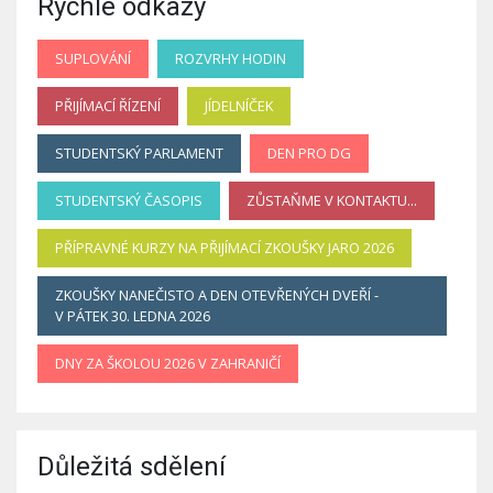
Rychlé odkazy
SUPLOVÁNÍ
ROZVRHY HODIN
PŘIJÍMACÍ ŘÍZENÍ
JÍDELNÍČEK
STUDENTSKÝ PARLAMENT
DEN PRO DG
STUDENTSKÝ ČASOPIS
ZŮSTAŇME V KONTAKTU...
PŘÍPRAVNÉ KURZY NA PŘIJÍMACÍ ZKOUŠKY JARO 2026
ZKOUŠKY NANEČISTO A DEN OTEVŘENÝCH DVEŘÍ -
V PÁTEK 30. LEDNA 2026
DNY ZA ŠKOLOU 2026 V ZAHRANIČÍ
Důležitá sdělení