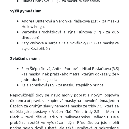
Liliana Drábková (1.G) - za masku Wednesday
Vyšší gymnázium:
Andrea Dinterová a Veronika Plešáková (2.P) - za masku
Hollow Knight
Veronika Procházková a Týna Hůrková (1.P) - za duo
dinosaurů
Katy Vislocká a Barča a Kája Novákovy (3.S) - za masky ve
stylu Kozí příběh
Zvláštní uznání:
Elen Štěpničková, Anička Portlová a Nikol Pavlačková (3.S)
- za masky linek pražského metra, kterými dokázaly, že v
jednoduchosti je síla
Kája Topinková (1.S) - za masku ztepilého prince
Nejodvážnější třídy se navíc mohly poprat s novým bojovým
úkolem a připravit si skupinové masky na libovolné téma. Jeden
úspěch za druhým slavily nápadité masky ze třídy 7.G, která se
oblékla jako postavy z Večerníčků. Téma třídy 2.S – Men in
Black – také děsivě ladilo s halloweenskou náladou. Dále
proběhla soutěž ve vyřezávání dýní. Před školou jste mohli
potkat nejen dýně zubaté, ale také usměvavé či pokreslené