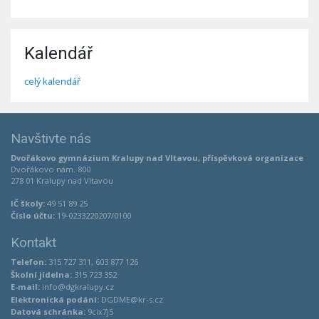
Kalendář
celý kalendář
Navštivte nás
Dvořákovo gymnázium Kralupy nad Vltavou, příspěvková organizace
Dvořákovo nám. 800
278 01 Kralupy nad Vltavou
IČ školy:
49 51 89 25
Číslo účtu:
19-0233220207/0100
Kontakt
Telefon:
315 727 311, 603 877 126
Školní jídelna:
315 723 352
E-mail:
info@dgkralupy.cz
Elektronická podání:
DGDME@kr-s.cz
Datová schránka:
9cix7j5