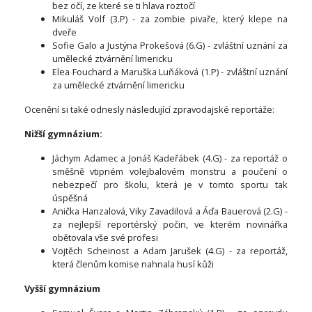
bez očí, ze které se ti hlava roztočí
Mikuláš Volf (3.P) - za zombie pivaře, který klepe na
dveře
Sofie Galo a Justýna Prokešová (6.G) - zvláštní uznání za
umělecké ztvárnění limericku
Elea Fouchard a Maruška Luňáková (1.P) - zvláštní uznání
za umělecké ztvárnění limericku
Ocenění si také odnesly následující zpravodajské reportáže:
Nižší gymnázium:
Jáchym Adamec a Jonáš Kadeřábek (4.G) - za reportáž o
směšně vtipném volejbalovém monstru a poučení o
nebezpečí pro školu, která je v tomto sportu tak
úspěšná
Anička Hanzalová, Viky Zavadilová a Áďa Bauerová (2.G) -
za nejlepší reportérský počin, ve kterém novinářka
obětovala vše své profesi
Vojtěch Scheinost a Adam Jarušek (4.G) - za reportáž,
která členům komise nahnala husí kůži
Vyšší gymnázium