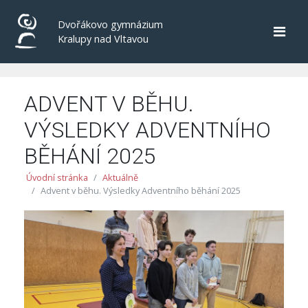
Dvořákovo gymnázium
Kralupy nad Vltavou
ADVENT V BĚHU.
VÝSLEDKY ADVENTNÍHO
BĚHÁNÍ 2025
Úvodní stránka
Aktuálně
Advent v běhu. Výsledky Adventního běhání 2025