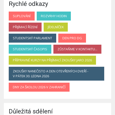
Rychlé odkazy
SUPLOVÁNÍ
ROZVRHY HODIN
PŘIJÍMACÍ ŘÍZENÍ
JÍDELNÍČEK
STUDENTSKÝ PARLAMENT
DEN PRO DG
STUDENTSKÝ ČASOPIS
ZŮSTAŇME V KONTAKTU...
PŘÍPRAVNÉ KURZY NA PŘIJÍMACÍ ZKOUŠKY JARO 2026
ZKOUŠKY NANEČISTO A DEN OTEVŘENÝCH DVEŘÍ -
V PÁTEK 30. LEDNA 2026
DNY ZA ŠKOLOU 2026 V ZAHRANIČÍ
Důležitá sdělení