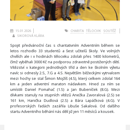
15.01.2026
CHARITA
TĚLOCVIK
SOUTĚŽ
SIKOROVÁ KLÁRA
Spojit předvánoční čas s charitativním Adventním během se
letos rozhodlo 33 studentů a šest učitelů školy. Ve volných
chvílích ale i v hodinách tělocviku zdolali přes 1400 kilometrů,
čímž vyběhali 3000 Kč na podporou zdravotně postižených dětí.
Vítězství v kategorii jednotlivých tříd a den ke školním výletu
navíc si odnesly 2.S, 7.G a 4.S. Největším běžeckými vytrvalcem
mezi hochy se stal Šimon Mojžíš (4.S), který celkem zdolal 164
km a jeden adventní maraton nádavkem. Hned za ním se
umístili Daniel Pomahač (1.S) a Jan Bubeníček (8.G). Mezi
dívkami stanuly na stupních vítězů Anežka Zavoralová (2.S) se
161 km, Hanička Dudlová (2.S) a Bára Lapáčková (4.G). V
profesorských řadách zazářila Libuše Sakalová. Od dalšího
startu Adventního běhání nás dělí již jen 11 měsíců a kousek.