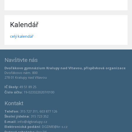
Kalendář
celý kalendář
Navštivte nás
Dvořákovo gymnázium Kralupy nad Vltavou, příspěvková organizace
Dvořákovo nám. 800
278 01 Kralupy nad Vltavou
IČ školy:
49 51 89 25
Číslo účtu:
19-0233220207/0100
Kontakt
Telefon:
315 727 311, 603 877 126
Školní jídelna:
315 723 352
E-mail:
info@dgkralupy.cz
Elektronická podání:
DGDME@kr-s.cz
Datová schránka:
9cix7j5