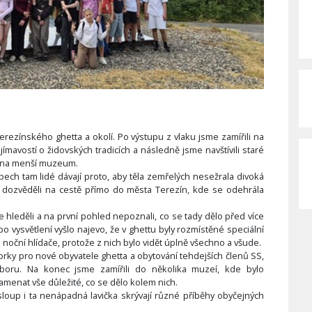
Terezínského ghetta a okolí. Po výstupu z vlaku jsme zamířili na
ímavostí o židovských tradicích a následně jsme navštívili staré
né na menší muzeum.
bech tam lidé dávají proto, aby těla zemřelých nesežrala divoká
se dozvěděli na cestě přímo do města Terezín, kde se odehrála
e hleděli a na první pohled nepoznali, co se tady dělo před více
 po vysvětlení vyšlo najevo, že v ghettu byly rozmístěné speciální
ro noční hlídače, protože z nich bylo vidět úplně všechno a všude.
dvorky pro nové obyvatele ghetta a obytování tehdejších členů SS,
sboru. Na konec jsme zamířili do několika muzeí, kde bylo
namenat vše důležité, co se dělo kolem nich.
í sloup i ta nenápadná lavička skrývají různé příběhy obyčejných