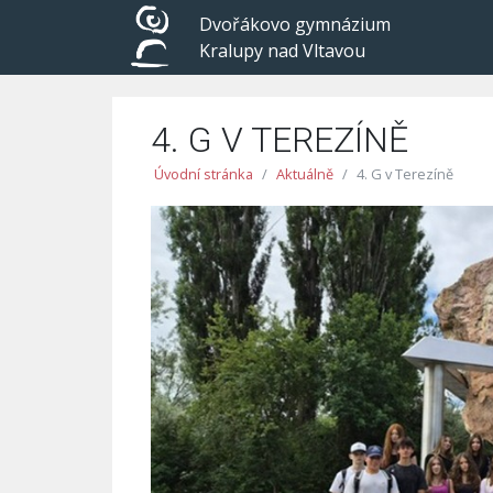
Dvořákovo gymnázium
Kralupy nad Vltavou
4. G V TEREZÍNĚ
Úvodní stránka
Aktuálně
4. G v Terezíně