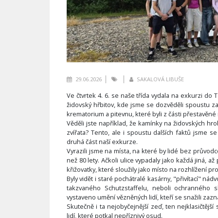
29.06.2026
SAKALOVÁ LIBUŠE
Ve čtvrtek 4. 6. se naše třída vydala na exkurzi do 
židovský hřbitov, kde jsme se dozvěděli spoustu zaj
krematorium a pitevnu, které byli z části přestavě
Věděli jste například, že kamínky na židovských hro
zvířata? Tento, ale i spoustu dalších faktů jsme 
druhá část naší exkurze.
Vyrazili jsme na místa, na které by lidé bez průvodc
než 80 lety. Ačkoli ulice vypadaly jako každá jiná, až
křižovatky, které sloužily jako místo na rozhlížení p
Byly vidět i staré pochátralé kasárny, "přivítací" ná
takzvaného Schutzstaffelu, neboli ochranného 
vystaveno umění vězněných lidí, kteří se snažili zaz
Skutečně i ta nejobyčejnější zeď, ten nejklasičtějš
lidí, které potkal nepříznivý osud.