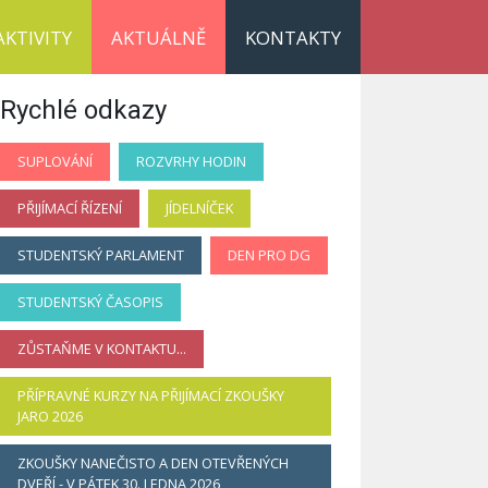
AKTIVITY
AKTUÁLNĚ
KONTAKTY
Rychlé odkazy
SUPLOVÁNÍ
ROZVRHY HODIN
PŘIJÍMACÍ ŘÍZENÍ
JÍDELNÍČEK
STUDENTSKÝ PARLAMENT
DEN PRO DG
STUDENTSKÝ ČASOPIS
ZŮSTAŇME V KONTAKTU...
PŘÍPRAVNÉ KURZY NA PŘIJÍMACÍ ZKOUŠKY
JARO 2026
ZKOUŠKY NANEČISTO A DEN OTEVŘENÝCH
DVEŘÍ - V PÁTEK 30. LEDNA 2026