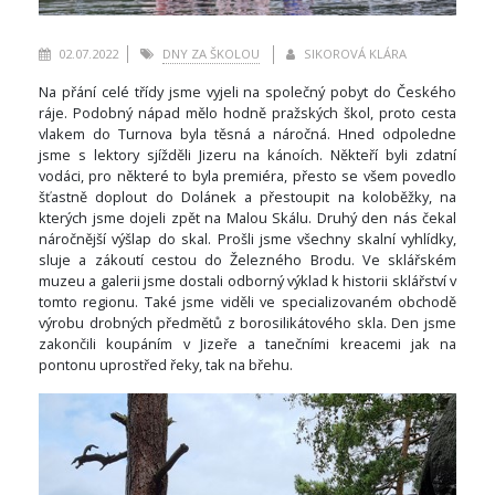
02.07.2022
DNY ZA ŠKOLOU
SIKOROVÁ KLÁRA
Na přání celé třídy jsme vyjeli na společný pobyt do Českého
ráje. Podobný nápad mělo hodně pražských škol, proto cesta
vlakem do Turnova byla těsná a náročná. Hned odpoledne
jsme s lektory sjížděli Jizeru na kánoích. Někteří byli zdatní
vodáci, pro některé to byla premiéra, přesto se všem povedlo
šťastně doplout do Dolánek a přestoupit na koloběžky, na
kterých jsme dojeli zpět na Malou Skálu. Druhý den nás čekal
náročnější výšlap do skal. Prošli jsme všechny skalní vyhlídky,
sluje a zákoutí cestou do Železného Brodu. Ve sklářském
muzeu a galerii jsme dostali odborný výklad k historii sklářství v
tomto regionu. Také jsme viděli ve specializovaném obchodě
výrobu drobných předmětů z borosilikátového skla. Den jsme
zakončili koupáním v Jizeře a tanečními kreacemi jak na
pontonu uprostřed řeky, tak na břehu.