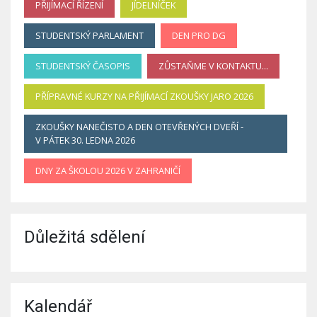
PŘIJÍMACÍ ŘÍZENÍ
JÍDELNÍČEK
STUDENTSKÝ PARLAMENT
DEN PRO DG
STUDENTSKÝ ČASOPIS
ZŮSTAŇME V KONTAKTU...
PŘÍPRAVNÉ KURZY NA PŘIJÍMACÍ ZKOUŠKY JARO 2026
ZKOUŠKY NANEČISTO A DEN OTEVŘENÝCH DVEŘÍ -
V PÁTEK 30. LEDNA 2026
DNY ZA ŠKOLOU 2026 V ZAHRANIČÍ
Důležitá sdělení
Kalendář