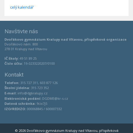
celý kalendář
Navštivte nás
Dvořákovo gymnázium Kralupy nad Vltavou, příspěvková organizace
Dvořákovo nám. 800
278 01 Kralupy nad Vltavou
IČ školy:
49 51 89 25
Číslo účtu:
19-0233220207/0100
Kontakt
Telefon:
315 727 311, 603 877 126
Školní jídelna:
315 723 352
E-mail:
info@dgkralupy.cz
Elektronická podání:
DGDME@kr-s.cz
Datová schránka:
9cix7j5
IZO/REDIZO:
000068845 / 600007332
© 2026 Dvořákovo gymnázium Kralupy nad Vltavou, příspěvková