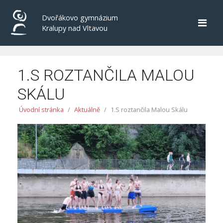
Dvořákovo gymnázium
Kralupy nad Vltavou
1.S ROZTANČILA MALOU
SKÁLU
Úvodní stránka
Aktuálně
1.S roztančila Malou Skálu