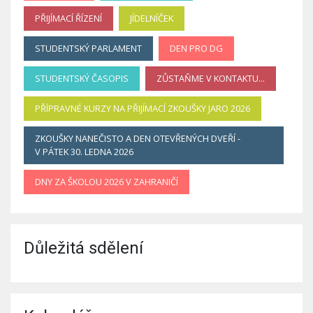
PŘIJÍMACÍ ŘÍZENÍ
JÍDELNÍČEK
STUDENTSKÝ PARLAMENT
DEN PRO DG
STUDENTSKÝ ČASOPIS
ZŮSTAŇME V KONTAKTU...
PŘÍPRAVNÉ KURZY NA PŘIJÍMACÍ ZKOUŠKY JARO 2026
ZKOUŠKY NANEČISTO A DEN OTEVŘENÝCH DVEŘÍ -
V PÁTEK 30. LEDNA 2026
DNY ZA ŠKOLOU 2026 V ZAHRANIČÍ
Důležitá sdělení