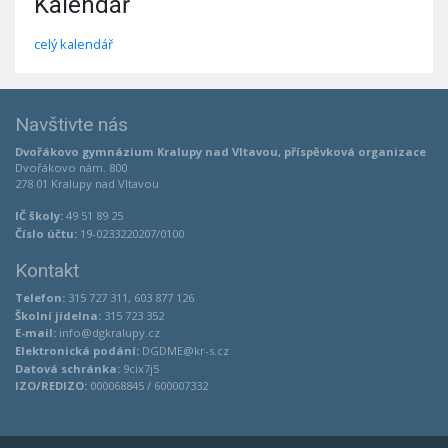
Kalendář
celý kalendář
Navštivte nás
Dvořákovo gymnázium Kralupy nad Vltavou, příspěvková organizace
Dvořákovo nám. 800
278 01 Kralupy nad Vltavou
IČ školy:
49 51 89 25
Číslo účtu:
19-0233220207/0100
Kontakt
Telefon:
315 727 311, 603 877 126
Školní jídelna:
315 723 352
E-mail:
info@dgkralupy.cz
Elektronická podání:
DGDME@kr-s.cz
Datová schránka:
9cix7j5
IZO/REDIZO:
000068845 / 600007332