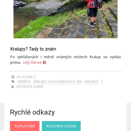
Kralupy? Tady to znám
Po vyhlášených i méně známých místech Kralup se vydala
prima.
celý článek
03.10.2024
ZEMĚPIS
ZÁKLADY SPOLEČENSKÝCH VĚD
EXKURZE
SIKOROVÁ KLÁRA
Rychlé odkazy
SUPLOVÁNÍ
ROZVRHY HODIN