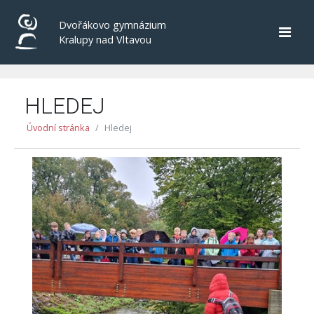
Dvořákovo gymnázium
Kralupy nad Vltavou
HLEDEJ
Úvodní stránka
Hledej