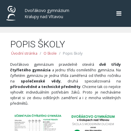
Dvořákovo gymnázium
Kralupy nad Vltavou
POPIS ŠKOLY
Úvodní stránka
O škole
Popis školy
Dvořákovo gymnázium pravidelně otevírá
dvě třídy
čtyřletého gymnázia
a jednu třídu osmiletého gymnázia. Na
čyřletém gymnáziu je jedna třída zaměřená od třetího ročníku
na
společenské vědy
, druhá specializovaná na
přírodovědné a technické předměty
. Chceme tak co nejvíce
vyhovět individuálním potřebám žáků. Proto je necháváme
vybrat si ze dvou odlišných zaměření a i z mnoha volitelných
předmětů.