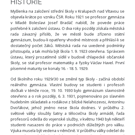
HISTORIE
Myšlenka na založení střední školy v Kralupech nad Vltavou se
objevila krátce po vzniku ČSR. Roku 1921 se profesor gymnázia
v Mladé Boleslavi Josef Bradáč nabídl, že povede práce
potřebné k založení ústavu. O dva roky později získala městská
rada závazný příslib, že ve městě bude zřízeno státní
gymnázium, budou-li opatřeny vhodné místnosti a přihlásí-li se
dostatečný počet žáků. Městská rada na uvedené podmínky
přistoupila, a tak mohla být škola 1. 9. 1923 otevřena. Správcem
ústavu, který prozatímně sídlil v budově chlapecké občanské
školy, se stal profesor matematiky a fyziky Václav Havel. První
písemné maturity se konaly 16. - 18. 5. 1929.
Od školního roku 1929/30 se změnil typ školy - začíná období
reálného gymnázia. Vlastní budovy se studenti i profesoři
dočkali v témže roce, 19. 10. 1930 bylo gymnázium slavnostně
otevřeno a o rok později, 6. 3. 1931, pojmenováno po slavném
hudebním skladateli a rodákovi z blízké Nelahozevsi, Antonínu
Dvořákovi, jehož jméno nese škola dodnes. V průběhu 2.
světové války sloužily šatny a tělocvična školy armádě, řada
profesorů odešla do vojenské služby, v květnu 1943 byli někteří
studenti nasazeni do práce v podnicích důležitých pro válku.
Výuka musela být vedena v němčině. V průběhu války odešel do