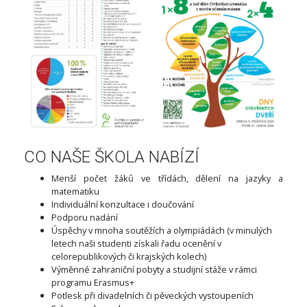
CO NAŠE ŠKOLA NABÍZÍ
Menší počet žáků ve třídách, dělení na jazyky a
matematiku
Individuální konzultace i doučování
Podporu nadání
Úspěchy v mnoha soutěžích a olympiádách (v minulých
letech naši studenti získali řadu ocenění v
celorepublikových či krajských kolech)
Výměnné zahraniční pobyty a studijní stáže v rámci
programu Erasmus+
Potlesk při divadelních či pěveckých vystoupeních