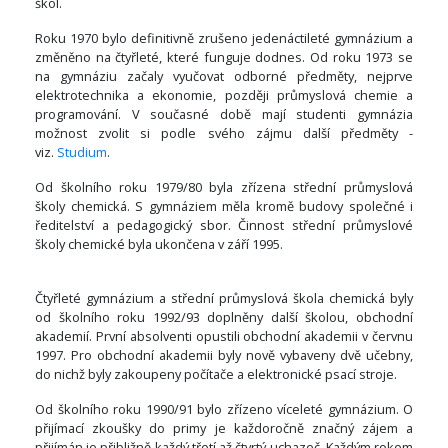
škol.
Roku 1970 bylo definitivně zrušeno jedenáctileté gymnázium a
změněno na čtyřleté, které funguje dodnes. Od roku 1973 se
na gymnáziu začaly vyučovat odborné předměty, nejprve
elektrotechnika a ekonomie, později průmyslová chemie a
programování. V současné době mají studenti gymnázia
možnost zvolit si podle svého zájmu další předměty -
viz.
Studium
.
Od školního roku 1979/80 byla zřízena střední průmyslová
školy chemická. S gymnáziem měla kromě budovy společné i
ředitelství a pedagogický sbor. Činnost střední průmyslové
školy chemické byla ukončena v září 1995.
Čtyřleté gymnázium a střední průmyslová škola chemická byly
od školního roku 1992/93 doplněny další školou, obchodní
akademií. První absolventi opustili obchodní akademii v červnu
1997. Pro obchodní akademii byly nově vybaveny dvě učebny,
do nichž byly zakoupeny počítače a elektronické psací stroje.
Od školního roku 1990/91 bylo zřízeno víceleté gymnázium. O
přijímací zkoušky do primy je každoročně značný zájem a
přijímán je přibližně každý třetí až čtvrtý uchazeč. Každým rokem