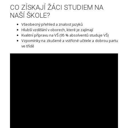
CO ZÍSKAJÍ ŽÁCI STUDIEM NA
NAŠÍ ŠKOLE?
Všeobecný přehled a znalost jazyků
Hlubší vzdělání v oborech, které je zajímají
Kvalitní přípravu na VŠ (95 % absolventů studuje VŠ)
Vzpomínky na zkušené a vstřícné učitele a dobrou partu
ve třídě