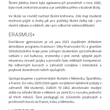
Školní jídelna, která byla vyplavena při povodních v roce 2002,
byla nově zrekonstruována a je umístěna přímo v budově školy.
Ve škole se rovněž nachází školní knihovna. Zde mají studenti
možnost půjčit si knihy jak pro potřeby školní četby tak i pro
vlastní zábavu a oddech, ale i pro odborné sebevzdělávání.
ERASMUS+
Dvořákovo gymnázium je od jara 2023 úspěšným držitelem
akreditace programu Erasmus+. Díky financování EU a grantům
Středočeského kraje jsme schopni studentům zprostředkovat
setkání s cizí kulturou, vrstevníky z jiné země, vylepšit jejich
mluvenou úroveň jazyka a procvičit řadu měkkých kompetencí.
Na odborných kurzech v zahraničí rozvíjíme i metodické a
jazykové dovednosti našich vyučujících.
Spolupracujeme s partnerskými školami v Německu, Španělsku
a Francii. Do roku 2025/2026 vyjelo na týdenní výměnné pobyty v
zahraničí 184 studentů. Dalších 10 žáků absolvovalo studijní
stáže na střední škole v některé ze zemí EU v rozsahu jednoho
až třech měsíců. Šest pedagogů se zúčastnilo jazykových a
profesních kurzů ve Francii, Irsku a Německu.