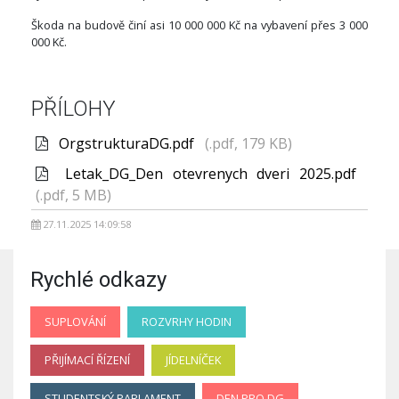
Škoda na budově činí asi 10 000 000 Kč na vybavení přes 3 000
000 Kč.
PŘÍLOHY
OrgstrukturaDG.pdf
(.pdf, 179 KB)
Letak_DG_Den otevrenych dveri 2025.pdf
(.pdf, 5 MB)
27.11.2025 14:09:58
Rychlé odkazy
SUPLOVÁNÍ
ROZVRHY HODIN
PŘIJÍMACÍ ŘÍZENÍ
JÍDELNÍČEK
STUDENTSKÝ PARLAMENT
DEN PRO DG