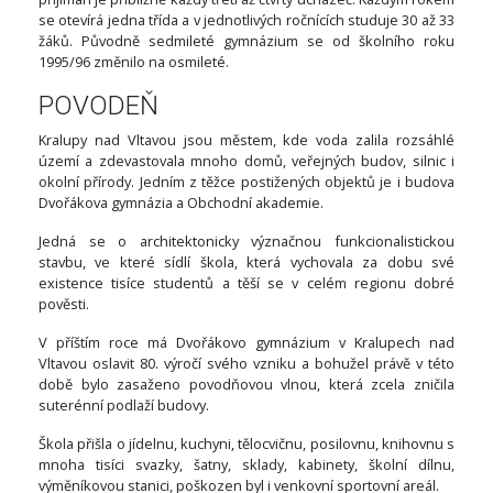
se otevírá jedna třída a v jednotlivých ročnících studuje 30 až 33
žáků. Původně sedmileté gymnázium se od školního roku
1995/96 změnilo na osmileté.
POVODEŇ
Kralupy nad Vltavou jsou městem, kde voda zalila rozsáhlé
území a zdevastovala mnoho domů, veřejných budov, silnic i
okolní přírody. Jedním z těžce postižených objektů je i budova
Dvořákova gymnázia a Obchodní akademie.
Jedná se o architektonicky význačnou funkcionalistickou
stavbu, ve které sídlí škola, která vychovala za dobu své
existence tisíce studentů a těší se v celém regionu dobré
pověsti.
V příštím roce má Dvořákovo gymnázium v Kralupech nad
Vltavou oslavit 80. výročí svého vzniku a bohužel právě v této
době bylo zasaženo povodňovou vlnou, která zcela zničila
suterénní podlaží budovy.
Škola přišla o jídelnu, kuchyni, tělocvičnu, posilovnu, knihovnu s
mnoha tisíci svazky, šatny, sklady, kabinety, školní dílnu,
výměníkovou stanici, poškozen byl i venkovní sportovní areál.