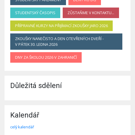
STUDENTSKÝ ČASOPIS
ZŮSTAŇME V KONTAKTU...
PŘÍPRAVNÉ KURZY NA PŘIJÍMACÍ ZKOUŠKY JARO 2026
ZKOUŠKY NANEČISTO A DEN OTEVŘENÝCH DVEŘÍ -
V PÁTEK 30. LEDNA 2026
DNY ZA ŠKOLOU 2026 V ZAHRANIČÍ
Důležitá sdělení
Kalendář
celý kalendář