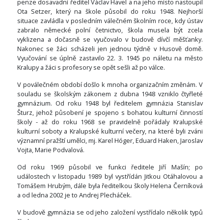
penze dosavadní ředitel Václav Havel a na jeho místo nastoupil
Ota Setzer, který na škole působil do roku 1948. Nejhorší
situace zavládla v posledním válečném školním roce, kdy ústav
zabralo německé polní četnictvo, škola musela být zcela
vyklizena a dočasně se vyučovalo v budově dívčí měšťanky.
Nakonec se žáci scházeli jen jednou týdně v Husově domě.
Vyučování se úplně zastavilo 22. 3. 1945 po náletu na město
Kralupy a žáci s profesory se opět sešli až po válce.
V poválečném období došlo k mnoha organizačním změnám. V
souladu se školským zákonem z dubna 1948 vzniklo čtyřleté
gymnázium. Od roku 1948 byl ředitelem gymnázia Stanislav
Šturz, jehož působení je spojeno s bohatou kulturní činností
školy - až do roku 1968 se pravidelně pořádaly Kralupské
kulturní soboty a Kralupské kulturní večery, na které byli zváni
významní pražští umělci, mj. Karel Hóger, Eduard Haken, Jaroslav
Vojta, Marie Podvalová.
Od roku 1969 působil ve funkci ředitele Jiří Mašín; po
událostech v listopadu 1989 byl vystřídán Jitkou Otáhalovou a
Tomášem Hrubým, dále byla ředitelkou školy Helena Černíková
a od ledna 2002 je to Andrej Plecháček.
V budově gymnázia se od jeho založení vystřídalo několik typů