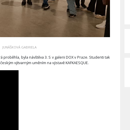
JUNÁŠKOVÁ GABRIELA
á proběhla, byla návštěva 3. S v galerii DOX v Praze. Studenti tak
i českým výtvarným uměním na výstavě KAFKAESQUE.