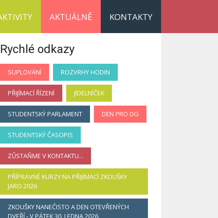
AKTIVITY
AKTUÁLNĚ
KONTAKTY
Rychlé odkazy
SUPLOVÁNÍ
ROZVRHY HODIN
PŘIJÍMACÍ ŘÍZENÍ
JÍDELNÍČEK
STUDENTSKÝ PARLAMENT
DEN PRO DG
STUDENTSKÝ ČASOPIS
ZŮSTAŇME V KONTAKTU...
PŘÍPRAVNÉ KURZY NA PŘIJÍMACÍ ZKOUŠKY
JARO 2026
ZKOUŠKY NANEČISTO A DEN OTEVŘENÝCH
DVEŘÍ - V PÁTEK 30. LEDNA 2026