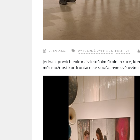
29.09.2024
VÝTVARNÁ VÝCHOVA
EXKURZE
Jedna z prvních exkurzí v letošním školním roce, kter
měli možnost konfrontace se současným světovým 