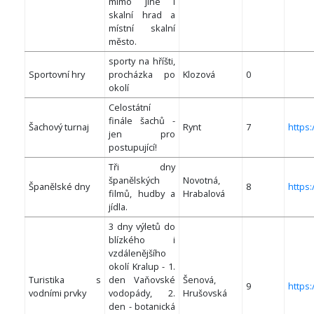
mimo jiné i
skalní hrad a
místní skalní
město.
sporty na hříšti,
Sportovní hry
procházka po
Klozová
0
okolí
Celostátní
finále šachů -
Šachový turnaj
Rynt
7
https
jen pro
postupující!
Tři dny
španělských
Novotná,
Španělské dny
8
https
filmů, hudby a
Hrabalová
jídla.
3 dny výletů do
blízkého i
vzdálenějšího
okolí Kralup - 1.
Turistika s
den Vaňovské
Šenová,
9
https
vodními prvky
vodopády, 2.
Hrušovská
den - botanická