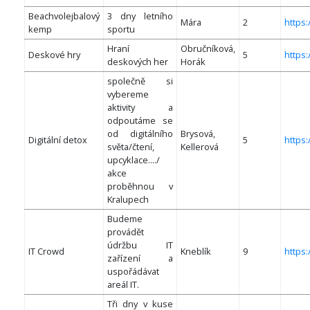
Beachvolejbalový
3 dny letního
Mára
2
https
kemp
sportu
Hraní
Obručníková,
Deskové hry
5
https:
deskových her
Horák
společně si
vybereme
aktivity a
odpoutáme se
od digitálního
Brysová,
Digitální detox
5
https:
světa/čtení,
Kellerová
upcyklace..../
akce
proběhnou v
Kralupech
Budeme
provádět
údržbu IT
IT Crowd
Kneblík
9
https
zařízení a
uspořádávat
areál IT.
Tři dny v kuse