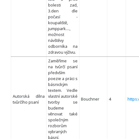
bolesti zad,
3.den dle
počasí -
koupaliště,
jumppark....,
možnost
návštěvy
odborníka na
zdravou výživu.
Zaměříme se
na tvůrčí psaní
předvším
poezie a práci s
básnickým
textem. Vedle
Autorská dílna
vlastní autorské
Bouchner
4
https:
tvůrčího psaní
tvorby se
budeme
věnovat také
společným
rozborům
vybraných
básní.