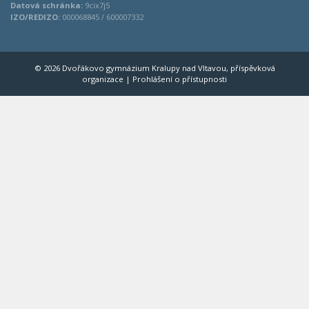
Datová schránka:
9cix7j5
IZO/REDIZO:
000068845 / 600007332
© 2026 Dvořákovo gymnázium Kralupy nad Vltavou, příspěvková
organizace |
Prohlášení o přístupnosti