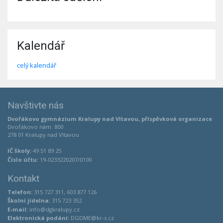
Kalendář
celý kalendář
Navštivte nás
Dvořákovo gymnázium Kralupy nad Vltavou, příspěvková organizace
Dvořákovo nám. 800
278 01 Kralupy nad Vltavou
IČ školy:
49 51 89 25
Číslo účtu:
19-0233220207/0100
Kontakt
Telefon:
315 727 311, 603 877 126
Školní jídelna:
315 723 352
E-mail:
info@dgkralupy.cz
Elektronická podání:
DGDME@kr-s.cz