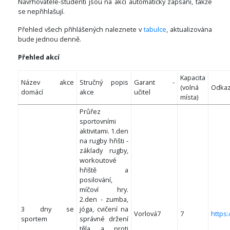
Navrhovatelé-studenti jsou na akci automaticky zapsáni, takže
se nepřihlašují.
Přehled všech přihlášených naleznete v
tabulce
, aktualizována
bude jednou denně.
Přehled akcí
Kapacita
Název akce
Stručný popis
Garant -
(volná
Odka
domácí
akce
učitel
místa)
Průřez
sportovními
aktivitami. 1.den
na rugby hřišti -
základy rugby,
workoutové
hřiště a
posilování,
míčoví hry.
2.den - zumba,
3 dny se
jóga, cvičení na
Vorlová7
7
https
sportem
správné držení
těla a proti