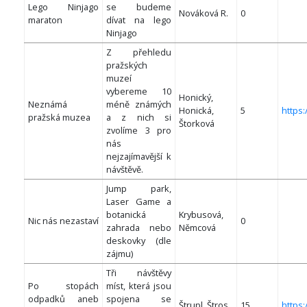
Lego Ninjago
se budeme
Nováková R.
0
maraton
dívat na lego
Ninjago
Z přehledu
pražských
muzeí
vybereme 10
Honický,
Neznámá
méně známých
Honická,
5
https
pražská muzea
a z nich si
Štorková
zvolíme 3 pro
nás
nejzajímavější k
návštěvě.
Jump park,
Laser Game a
botanická
Krybusová,
Nic nás nezastaví
0
zahrada nebo
Němcová
deskovky (dle
zájmu)
Tři návštěvy
Po stopách
míst, která jsou
odpadků aneb
spojena se
Štrupl, Štros
15
https