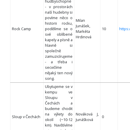
hudbyschopné
- v prostorách
naší hudebny si
povíme něco o
Milan
historii rocku,
Junášek,
Rock Camp
podělíme se o
10
https
Markéta
své oblíbené
Hrdinová
kapely a písně a
hlavně si
společně
zamuzicírujeme
- a třeba i
secvičíme
nějaký ten nový
song.
Ubytujeme se v
kempu ve
Sloupu v
Čechách a
budeme chodit
na výlety do
Nováková J,
Sloup v Čechách
0
okolí (~10-12
Junášková
km). Navštívíme