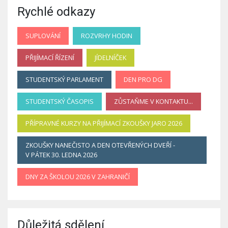
Rychlé odkazy
SUPLOVÁNÍ
ROZVRHY HODIN
PŘIJÍMACÍ ŘÍZENÍ
JÍDELNÍČEK
STUDENTSKÝ PARLAMENT
DEN PRO DG
STUDENTSKÝ ČASOPIS
ZŮSTAŇME V KONTAKTU...
PŘÍPRAVNÉ KURZY NA PŘIJÍMACÍ ZKOUŠKY JARO 2026
ZKOUŠKY NANEČISTO A DEN OTEVŘENÝCH DVEŘÍ -
V PÁTEK 30. LEDNA 2026
DNY ZA ŠKOLOU 2026 V ZAHRANIČÍ
Důležitá sdělení