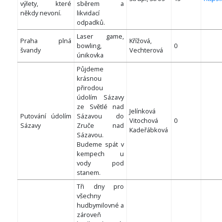
výlety, které
sběrem a
někdy nevoní.
likvidací
odpadků.
Laser game,
Praha plná
Křížová,
bowling,
0
švandy
Vechterová
únikovka
Půjdeme
krásnou
přirodou
údolím Sázavy
ze Světlé nad
Jelínková
Putování údolím
Sázavou do
Vitochová
0
Sázavy
Zruče nad
Kadeřábková
Sázavou.
Budeme spát v
kempech u
vody pod
stanem.
Tři dny pro
všechny
hudbymilovné a
zároveň