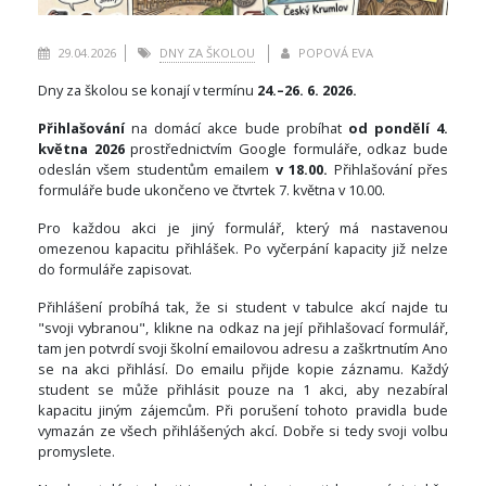
29.04.2026
DNY ZA ŠKOLOU
POPOVÁ EVA
Dny za školou se konají v termínu
24.–26. 6. 2026.
Přihlašování
na domácí akce bude probíhat
od pondělí 4.
května 2026
prostřednictvím Google formuláře, odkaz bude
odeslán všem studentům emailem
v 18.00.
Přihlašování přes
formuláře bude ukončeno ve čtvrtek 7. května v 10.00.
Pro každou akci je jiný formulář, který má nastavenou
omezenou kapacitu přihlášek. Po vyčerpání kapacity již nelze
do formuláře zapisovat.
Přihlášení probíhá tak, že si student v tabulce akcí najde tu
"svoji vybranou", klikne na odkaz na její přihlašovací formulář,
tam jen potvrdí svoji školní emailovou adresu a zaškrtnutím Ano
se na akci přihlásí. Do emailu přijde kopie záznamu. Každý
student se může přihlásit pouze na 1 akci, aby nezabíral
kapacitu jiným zájemcům. Při porušení tohoto pravidla bude
vymazán ze všech přihlášených akcí. Dobře si tedy svoji volbu
promyslete.