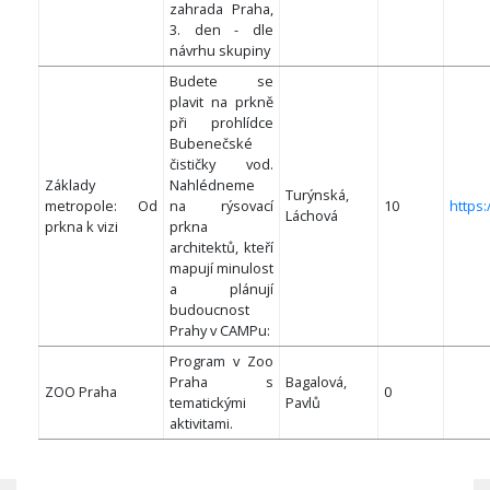
zahrada Praha,
3. den - dle
návrhu skupiny
Budete se
plavit na prkně
při prohlídce
Bubenečské
čističky vod.
Základy
Nahlédneme
Turýnská,
metropole: Od
na rýsovací
10
https
Láchová
prkna k vizi
prkna
architektů, kteří
mapují minulost
a plánují
budoucnost
Prahy v CAMPu:
Program v Zoo
Praha s
Bagalová,
ZOO Praha
0
tematickými
Pavlů
aktivitami.