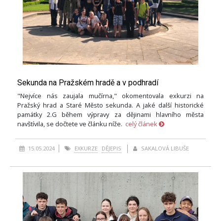
Sekunda na Pražském hradě a v podhradí
"Nejvíce nás zaujala mučírna," okomentovala exkurzi na
Pražský hrad a Staré Město sekunda. A jaké další historické
památky 2.G během výpravy za dějinami hlavního města
navštívila, se dočtete ve článku níže.
celý článek
15.05.2024
EXKURZE
DĚJEPIS
SAKALOVÁ LIBUŠE