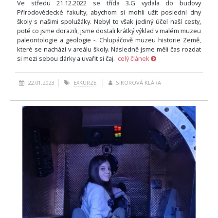
Ve středu 21.12.2022 se třída 3.G vydala do budovy
Přírodovědecké fakulty, abychom si mohli užít poslední dny
školy s našimi spolužáky. Nebyl to však jediný účel naší cesty,
poté co jsme dorazili, jsme dostali krátký výklad v malém muzeu
paleontologie a geologie -. Chlupáčově muzeu historie Země,
které se nachází v areálu školy. Následně jsme měli čas rozdat
si mezi sebou dárky a uvařit si čaj.
celý článek
22.01.2023
EXKURZE
SIKOROVÁ KLÁRA