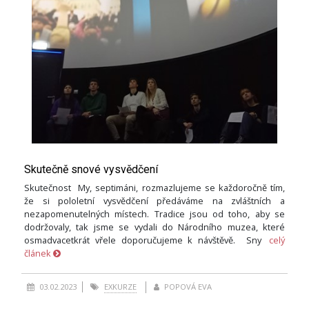
Skutečně snové vysvědčení
Skutečnost My, septimáni, rozmazlujeme se každoročně tím,
že si pololetní vysvědčení předáváme na zvláštních a
nezapomenutelných místech. Tradice jsou od toho, aby se
dodržovaly, tak jsme se vydali do Národního muzea, které
osmadvacetkrát vřele doporučujeme k návštěvě. Sny
celý
článek
03.02.2023
EXKURZE
POPOVÁ EVA