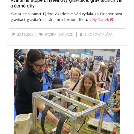
Kvinta na stopě Einsteinovy gravitace, gravitačních vln
a černé díry
Kvinta se v rámci Týdne Akademie věd vydala za Einsteinovou
gravitací, gravitačními vlnami a černou dírou.
celý článek
25.11.2023
FYZIKA
EXKURZE
SIKOROVÁ KLÁRA