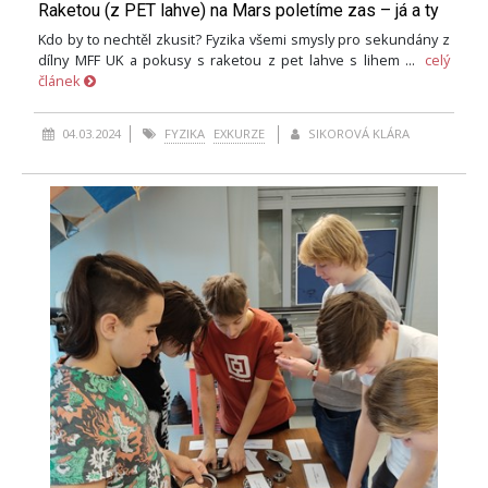
Raketou (z PET lahve) na Mars poletíme zas – já a ty
Kdo by to nechtěl zkusit? Fyzika všemi smysly pro sekundány z
dílny MFF UK a pokusy s raketou z pet lahve s lihem ...
celý
článek
04.03.2024
FYZIKA
EXKURZE
SIKOROVÁ KLÁRA