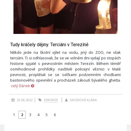
Tudy kráčely dějiny. Terciáni v Terezíně
Někdo jede na školní výlet na vodu, jiný do ZOO, ne však
terciáni. Ti si odhlasovali, že se ve volném dni vydají po stopách
historie spjaté s pevnostním městem Terezín. Během téměř
osmihodinové prohlídky navštívili policejní věznici v Malé
pevnosti, proplétali se se svíčkami podzemními chodbami
bastionového opevnění a procházeli zákoutí bývalého ghetta.
celý článek
25.06.2022
EXKURZE
SIKOROVÁ KLÁRA
1
2
3
4
5
6