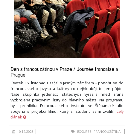
Den s francouzštinou v Praze / Journée francaise a
Prague
Čtvrtek 16. listopadu začal s jasným záměrem - ponořit se do
francouzského jazyka a kultury co nejhlouběji to jen půjde.
Naše skupinka jedenácti statečných vyrazila hned zrána
vyzbrojena pracovními listy do hlavního města. Na programu
byla prohlídka Francouzského institutu ve Štěpánské ulici
spojená s projekcí filmu, který si studenti sami zvolili.
celý
článek
10.12.2023
EXKURZE
FRANCOUZŠTINA