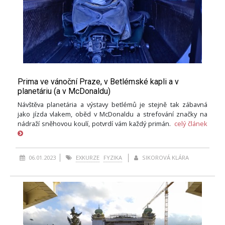
Prima ve vánoční Praze, v Betlémské kapli a v
planetáriu (a v McDonaldu)
Návštěva planetária a výstavy betlémů je stejně tak zábavná
jako jízda vlakem, oběd v McDonaldu a strefování značky na
nádraží sněhovou koulí, potvrdí vám každý primán.
celý článek
06.01.2023
EXKURZE
FYZIKA
SIKOROVÁ KLÁRA