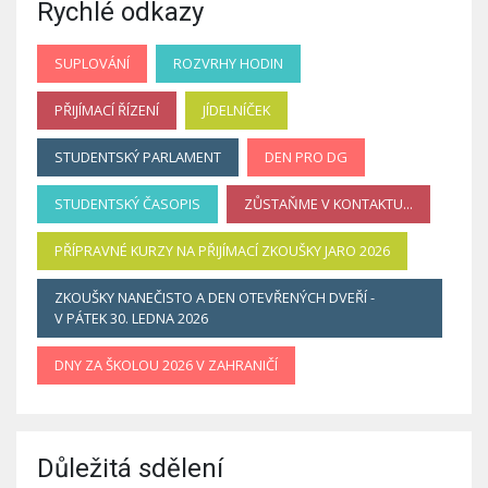
Rychlé odkazy
SUPLOVÁNÍ
ROZVRHY HODIN
PŘIJÍMACÍ ŘÍZENÍ
JÍDELNÍČEK
STUDENTSKÝ PARLAMENT
DEN PRO DG
STUDENTSKÝ ČASOPIS
ZŮSTAŇME V KONTAKTU...
PŘÍPRAVNÉ KURZY NA PŘIJÍMACÍ ZKOUŠKY JARO 2026
ZKOUŠKY NANEČISTO A DEN OTEVŘENÝCH DVEŘÍ -
V PÁTEK 30. LEDNA 2026
DNY ZA ŠKOLOU 2026 V ZAHRANIČÍ
Důležitá sdělení