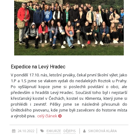
Expedice na Levý Hradec
V pondělí 17.10. nás, letošní prváky, čekal první školní výlet. Jako
1.P a 1.S jsme se vlakem vydali do nedalekých Roztok u Prahy.
Po vyšlápnutí kopce jsme si poslechli povídání o obci, ale
především o hradišti Levý Hradec. Součástí toho byl i nejstarší
křesťanský kostel v Čechách, kostel sv. Klimenta, který jsme si
prohlédli i zevnitř. Pěšky jsme se následně přesunuli do
Únětického pivovaru, kde jsme byli zasvěceni do historie místa
a výrobě piva.
celý článek
24.10.2022
EXKURZE
DĚJEPIS
SIKOROVÁ KLÁRA