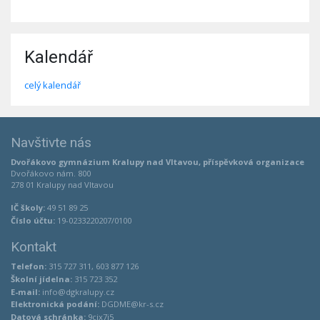
Kalendář
celý kalendář
Navštivte nás
Dvořákovo gymnázium Kralupy nad Vltavou, příspěvková organizace
Dvořákovo nám. 800
278 01 Kralupy nad Vltavou
IČ školy:
49 51 89 25
Číslo účtu:
19-0233220207/0100
Kontakt
Telefon:
315 727 311, 603 877 126
Školní jídelna:
315 723 352
E-mail:
info@dgkralupy.cz
Elektronická podání:
DGDME@kr-s.cz
Datová schránka:
9cix7j5