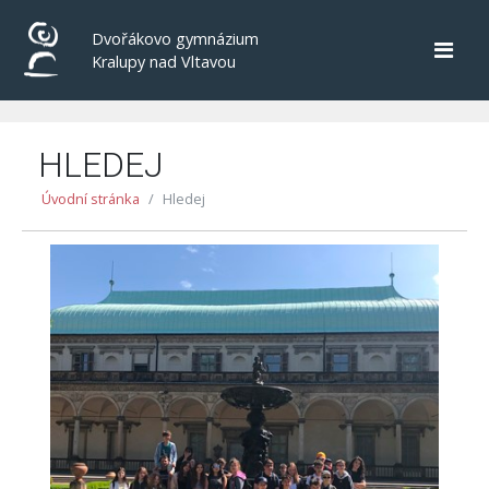
Dvořákovo gymnázium
Kralupy nad Vltavou
HLEDEJ
Úvodní stránka
Hledej