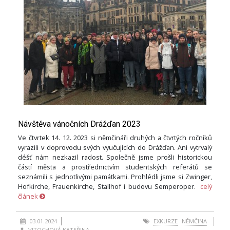
Návštěva vánočních Drážďan 2023
Ve čtvrtek 14. 12. 2023 si němčináři druhých a čtvrtých ročníků
vyrazili v doprovodu svých vyučujících do Drážďan. Ani vytrvalý
déšť nám nezkazil radost. Společně jsme prošli historickou
částí města a prostřednictvím studentských referátů se
seznámili s jednotlivými památkami. Prohlédli jsme si Zwinger,
Hofkirche, Frauenkirche, Stallhof i budovu Semperoper.
celý
článek
03.01.2024
EXKURZE
NĚMČINA
VITOCHOVÁ KATEŘINA