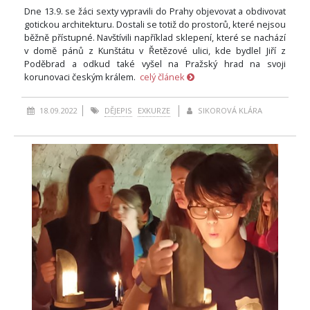
Dne 13.9. se žáci sexty vypravili do Prahy objevovat a obdivovat
gotickou architekturu. Dostali se totiž do prostorů, které nejsou
běžně přístupné. Navštívili například sklepení, které se nachází
v domě pánů z Kunštátu v Řetězové ulici, kde bydlel Jiří z
Poděbrad a odkud také vyšel na Pražský hrad na svoji
korunovaci českým králem.
celý článek
18.09.2022
DĚJEPIS
EXKURZE
SIKOROVÁ KLÁRA