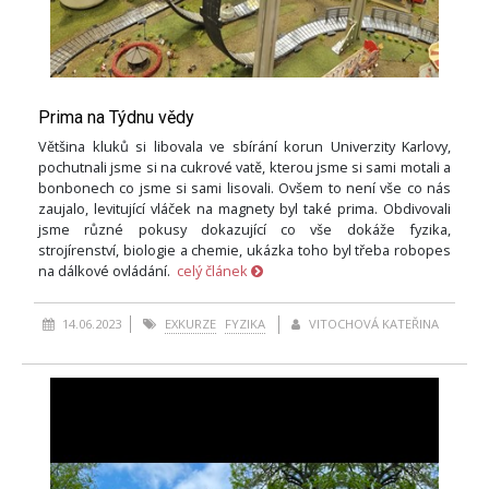
Prima na Týdnu vědy
Většina kluků si libovala ve sbírání korun Univerzity Karlovy,
pochutnali jsme si na cukrové vatě, kterou jsme si sami motali a
bonbonech co jsme si sami lisovali. Ovšem to není vše co nás
zaujalo, levitující vláček na magnety byl také prima. Obdivovali
jsme různé pokusy dokazující co vše dokáže fyzika,
strojírenství, biologie a chemie, ukázka toho byl třeba robopes
na dálkové ovládání.
celý článek
14.06.2023
EXKURZE
FYZIKA
VITOCHOVÁ KATEŘINA