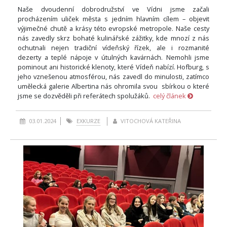
Naše dvoudenní dobrodružství ve Vídni jsme začali
procházením uliček města s jedním hlavním cílem – objevit
výjimečné chutě a krásy této evropské metropole. Naše cesty
nás zavedly skrz bohaté kulinářské zážitky, kde mnozí z nás
ochutnali nejen tradiční vídeňský řízek, ale i rozmanité
dezerty a teplé nápoje v útulných kavárnách. Nemohli jsme
pominout ani historické klenoty, které Vídeň nabízí. Hofburg, s
jeho vznešenou atmosférou, nás zavedl do minulosti, zatímco
umělecká galerie Albertina nás ohromila svou sbírkou o které
jsme se dozvěděli při referátech spolužáků.
celý článek
03.01.2024
EXKURZE
VITOCHOVÁ KATEŘINA