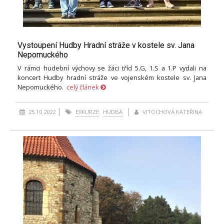
Vystoupení Hudby Hradní stráže v kostele sv. Jana
Nepomuckého
V rámci hudební výchovy se žáci tříd 5.G, 1.S a 1.P vydali na
koncert Hudby hradní stráže ve vojenském kostele sv. Jana
Nepomuckého.
celý článek
25.10.2022
EXKURZE
HUDBA
VITOCHOVÁ KATEŘINA