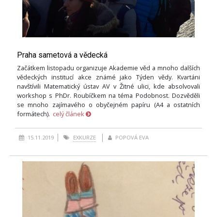
Praha sametová a vědecká
Začátkem listopadu organizuje Akademie věd a mnoho dalších
vědeckých institucí akce známé jako Týden vědy. Kvartáni
navštívili Matematický ústav AV v Žitné ulici, kde absolvovali
workshop s PhDr. Roubíčkem na téma Podobnost. Dozvěděli
se mnoho zajímavého o obyčejném papíru (A4 a ostatních
formátech).
celý článek
15.11.2019
EXKURZE
POPOVÁ EVA