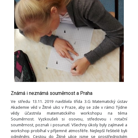
Známá i neznámá souměrnost a Praha
Ve středu 13.11. 2019 navštívila třída 3.G Matematický ústav
Akademie věd v Žitné ulici v Praze, aby se zde v rámci Týdne
vědy účastnila matematického workshopu na téma
Souměrnost. Vyzkoušeli si osovou, středovou i rotační
souměrnost, poznali i posunutí. Všechny úkoly byly zajímavé a
workshop probíhal v příjemné atmosféře. Nejlepší řešitelé byli
odměněni. Cestou do Žitné ulice jsme se prostřednictvím