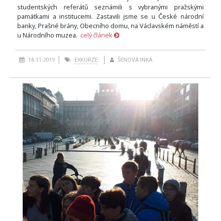
studentských referátů seznámili s vybranými pražskými
památkami a institucemi. Zastavili jsme se u České národní
banky, Prašné brány, Obecního domu, na Václavském náměstí a
u Národního muzea.
celý článek
18.11.2019
EXKURZE
ŠENOVÁ INKA