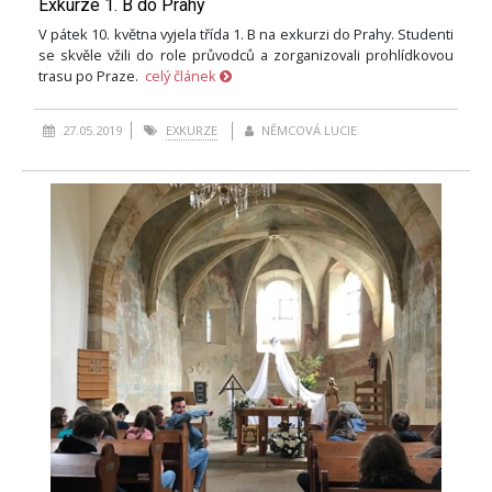
Exkurze 1. B do Prahy
V pátek 10. května vyjela třída 1. B na exkurzi do Prahy. Studenti
se skvěle vžili do role průvodců a zorganizovali prohlídkovou
trasu po Praze.
celý článek
27.05.2019
EXKURZE
NĚMCOVÁ LUCIE