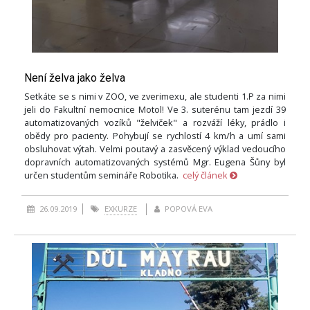
Není želva jako želva
Setkáte se s nimi v ZOO, ve zverimexu, ale studenti 1.P za nimi
jeli do Fakultní nemocnice Motol! Ve 3. suterénu tam jezdí 39
automatizovaných vozíků "želviček" a rozváží léky, prádlo i
obědy pro pacienty. Pohybují se rychlostí 4 km/h a umí sami
obsluhovat výtah. Velmi poutavý a zasvěcený výklad vedoucího
dopravních automatizovaných systémů Mgr. Eugena Šůny byl
určen studentům semináře Robotika.
celý článek
26.09.2019
EXKURZE
POPOVÁ EVA