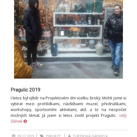
Pragulic 2019
I letos byl výběr na Projektovém dni vcelku široký. Mohli jsme si
vybírat mezi prohlídkami, návštěvami muzeí, přednáškami,
workshopy, sportovními aktivitami, atd. a to na nespočet
možných témat. Já jsem si letos zvolil projekt Pragulic.
celý
článek
09.12.2019
EXKURZE
TURÝNSKÁ GABRIELA