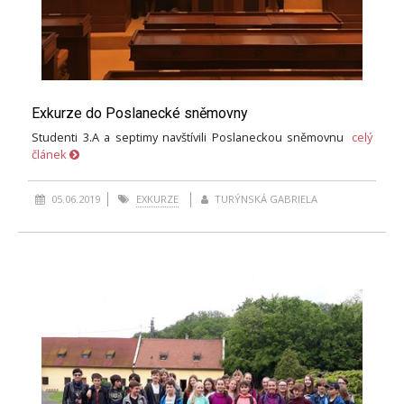
Exkurze do Poslanecké sněmovny
Studenti 3.A a septimy navštívili Poslaneckou sněmovnu
celý
článek
05.06.2019
EXKURZE
TURÝNSKÁ GABRIELA