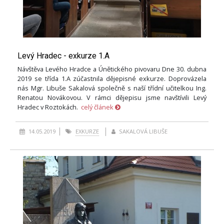
Levý Hradec - exkurze 1.A
Návštěva Levého Hradce a Únětického pivovaru Dne 30. dubna
2019 se třída 1.A zúčastnila dějepisné exkurze. Doprovázela
nás Mgr. Libuše Sakalová společně s naší třídní učitelkou Ing.
Renatou Novákovou. V rámci dějepisu jsme navštívili Levý
Hradec v Roztokách.
celý článek
14.05.2019
EXKURZE
SAKALOVÁ LIBUŠE