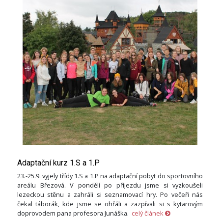
Adaptační kurz 1.S a 1.P
23.-25.9. vyjely třídy 1.S a 1.P na adaptační pobyt do sportovního
areálu Březová. V pondělí po příjezdu jsme si vyzkoušeli
lezeckou stěnu a zahráli si seznamovací hry. Po večeři nás
čekal táborák, kde jsme se ohřáli a zazpívali si s kytarovým
doprovodem pana profesora Junáška.
celý článek