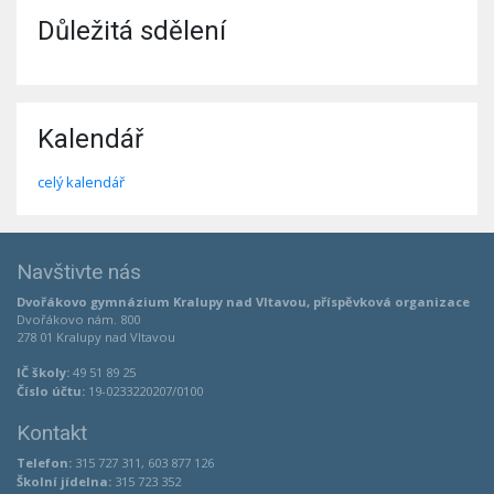
Důležitá sdělení
Kalendář
celý kalendář
Navštivte nás
Dvořákovo gymnázium Kralupy nad Vltavou, příspěvková organizace
Dvořákovo nám. 800
278 01 Kralupy nad Vltavou
IČ školy:
49 51 89 25
Číslo účtu:
19-0233220207/0100
Kontakt
Telefon:
315 727 311, 603 877 126
Školní jídelna:
315 723 352