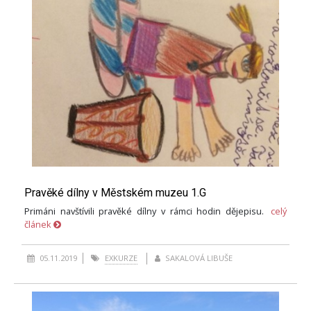
Pravěké dílny v Městském muzeu 1.G
Primáni navštívili pravěké dílny v rámci hodin dějepisu.
celý
článek
05.11.2019
EXKURZE
SAKALOVÁ LIBUŠE