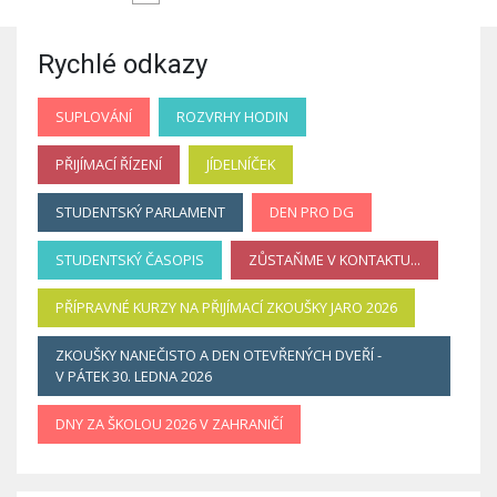
Rychlé odkazy
SUPLOVÁNÍ
ROZVRHY HODIN
PŘIJÍMACÍ ŘÍZENÍ
JÍDELNÍČEK
STUDENTSKÝ PARLAMENT
DEN PRO DG
STUDENTSKÝ ČASOPIS
ZŮSTAŇME V KONTAKTU...
PŘÍPRAVNÉ KURZY NA PŘIJÍMACÍ ZKOUŠKY JARO 2026
ZKOUŠKY NANEČISTO A DEN OTEVŘENÝCH DVEŘÍ -
V PÁTEK 30. LEDNA 2026
DNY ZA ŠKOLOU 2026 V ZAHRANIČÍ