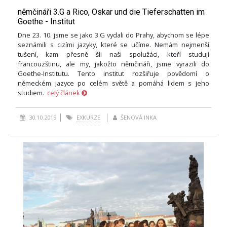
němčináři 3.G a Rico, Oskar und die Tieferschatten im
Goethe - Institut
Dne 23. 10. jsme se jako 3.G vydali do Prahy, abychom se lépe
seznámili s cizími jazyky, které se učíme. Nemám nejmenší
tušení, kam přesně šli naši spolužáci, kteří studují
francouzštinu, ale my, jakožto němčináři, jsme vyrazili do
Goethe-Institutu. Tento institut rozšiřuje povědomí o
německém jazyce po celém světě a pomáhá lidem s jeho
studiem.
celý článek
30.10.2019
EXKURZE
ŠENOVÁ INKA