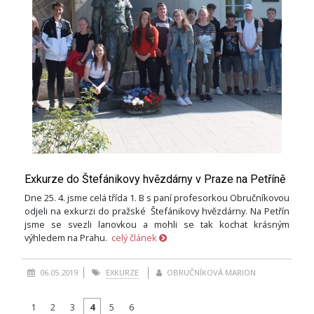
Exkurze do Štefánikovy hvězdárny v Praze na Petříně
Dne 25. 4. jsme celá třída 1. B s paní profesorkou Obručníkovou
odjeli na exkurzi do pražské Štefánikovy hvězdárny. Na Petřín
jsme se svezli lanovkou a mohli se tak kochat krásným
výhledem na Prahu.
celý článek
06.05.2019
EXKURZE
OBRUČNÍKOVÁ MARION
1
2
3
4
5
6