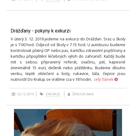
Drážďany - pokyny k exkurzi
V úterý 3. 12. 2019 jedeme na exkurzi do Drážďan. Sraz u školy
je v 7:00 hod. Odjezd od školy v 7:15 hod. U autobusu budeme
kontrolovat platný OP nebo pas, kartičku zdravotní pojišťovny a
kartičku připojištění léčebných výloh do zahraničí. Každý bude
mít s sebou připravený referát, svačinu, pití, kapesné
(minimálně 15 eur), deštník nebo pláštěnku. Budeme dlouho
venku, teplé oblečení a boty, rukavice, šála, čepice jsou
nutností! Do Kralup se vrátíme cca v 18 hodin.
celý článek
02.12.2019
EXKURZE
ŠENOVÁ INKA