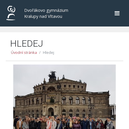
Dvořákovo gymnázium
Kralupy nad Vltavou
HLEDEJ
Úvodní stránka
Hledej