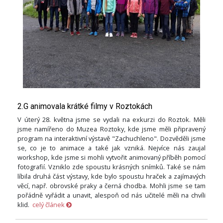
2.G animovala krátké filmy v Roztokách
V úterý 28. května jsme se vydali na exkurzi do Roztok. Měli
jsme namířeno do Muzea Roztoky, kde jsme měli připravený
program na interaktivní výstavě "Zachuchleno". Dozvěděli jsme
se, co je to animace a také jak vzniká. Nejvíce nás zaujal
workshop, kde jsme si mohli vytvořit animovaný příběh pomocí
fotografií. Vzniklo zde spoustu krásných snímků. Také se nám
líbila druhá část výstavy, kde bylo spoustu hraček a zajímavých
věcí, např. obrovské praky a černá chodba. Mohli jsme se tam
pořádně vyřádit a unavit, alespoň od nás učitelé měli na chvíli
klid.
celý článek