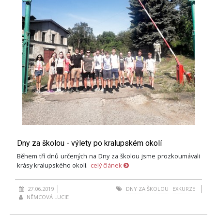
Dny za školou - výlety po kralupském okolí
Během tří dnů určených na Dny za školou jsme prozkoumávali
krásy kralupského okolí.
celý článek
27.06.2019
DNY ZA ŠKOLOU
EXKURZE
NĚMCOVÁ LUCIE