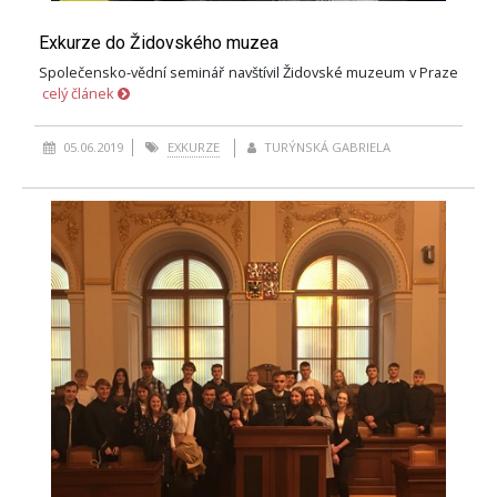
Exkurze do Židovského muzea
Společensko-vědní seminář navštívil Židovské muzeum v Praze
celý článek
05.06.2019
EXKURZE
TURÝNSKÁ GABRIELA