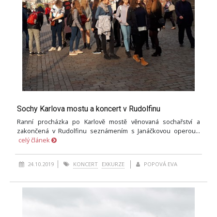
Sochy Karlova mostu a koncert v Rudolfinu
Ranní procházka po Karlově mostě věnovaná sochařství a
zakončená v Rudolfinu seznámením s Janáčkovou operou...
celý článek
24.10.2019
KONCERT
EXKURZE
POPOVÁ EVA