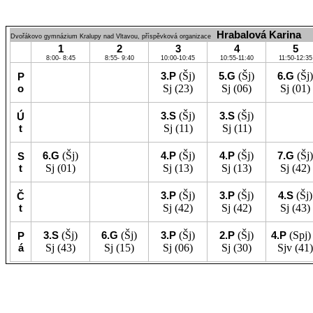
Hrabalová Karina
Dvořákovo gymnázium Kralupy nad Vltavou, příspěvková organizace
1
2
3
4
5
8:00- 8:45
8:55- 9:40
10:00-10:45
10:55-11:40
11:50-12:35
3.P
(Šj)
5.G
(Šj)
6.G
(Šj)
P
o
Sj
(23)
Sj
(06)
Sj
(01)
3.S
(Šj)
3.S
(Šj)
Ú
t
Sj
(11)
Sj
(11)
6.G
(Šj)
4.P
(Šj)
4.P
(Šj)
7.G
(Šj)
S
t
Sj
(01)
Sj
(13)
Sj
(13)
Sj
(42)
3.P
(Šj)
3.P
(Šj)
4.S
(Šj)
Č
t
Sj
(42)
Sj
(42)
Sj
(43)
3.S
(Šj)
6.G
(Šj)
3.P
(Šj)
2.P
(Šj)
4.P
(Spj)
P
á
Sj
(43)
Sj
(15)
Sj
(06)
Sj
(30)
Sjv
(41)