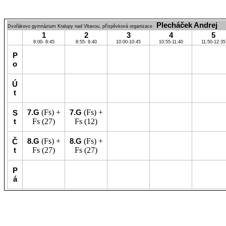
Plecháček Andrej
Dvořákovo gymnázium Kralupy nad Vltavou, příspěvková organizace
1
2
3
4
5
8:00- 8:45
8:55- 9:40
10:00-10:45
10:55-11:40
11:50-12:35
P
o
Ú
t
7.G
(Fs) +
7.G
(Fs) +
S
t
Fs
(27)
Fs
(12)
8.G
(Fs) +
8.G
(Fs) +
Č
t
Fs
(27)
Fs
(27)
P
á