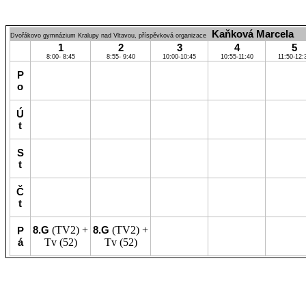
Kaňková Marcela
Dvořákovo gymnázium Kralupy nad Vltavou, příspěvková organizace
1
2
3
4
5
8:00- 8:45
8:55- 9:40
10:00-10:45
10:55-11:40
11:50-12:
P
o
Ú
t
S
t
Č
t
8.G
(TV2) +
8.G
(TV2) +
P
á
Tv
(52)
Tv
(52)